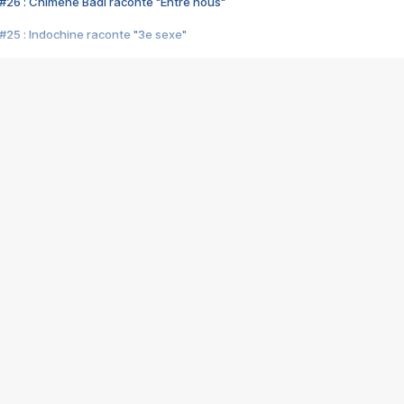
#26 : Chimène Badi raconte "Entre nous"
#25 : Indochine raconte "3e sexe"
#24 : Zaho raconte "C'est chelou"
#23 : Patrick Bruel raconte "Au café des délices"
#22 : Kyo raconte "Le chemin"
#21 : Nolwenn Leroy raconte "Cassé"
#20 : Patrick Hernandez raconte "Born to be alive"
#19 : Lorie raconte "Près de moi"
#18 : Michael Jones raconte "A nos actes manqués" (avec Jean-Jacque
#17 : Khaled raconte "Aïcha"
#16 : Corneille raconte "Parce qu'on vient de loin"
#15 : Indochine raconte "L'aventurier"
14 : Lorie raconte "Sur un air latino"