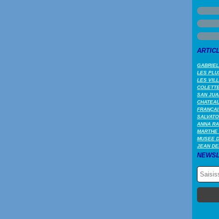
ARTIC
GABRIEL
LES PLU
LES VIL
COLETTE 
SAN JUA
CHATEAU
FRANÇAI
SALVATO
ANNA RA
MARTHE 
MUSEE 
JEAN DE
NEWSL