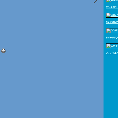
VALERIE 
VAN RUY
DOMINI
J.P. FUL