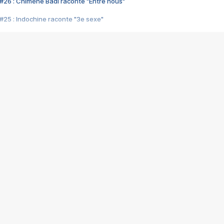
#26 : Chimène Badi raconte "Entre nous"
#25 : Indochine raconte "3e sexe"
#24 : Zaho raconte "C'est chelou"
#23 : Patrick Bruel raconte "Au café des délices"
#22 : Kyo raconte "Le chemin"
#21 : Nolwenn Leroy raconte "Cassé"
#20 : Patrick Hernandez raconte "Born to be alive"
#19 : Lorie raconte "Près de moi"
#18 : Michael Jones raconte "A nos actes manqués" (avec Jean-Jacque
#17 : Khaled raconte "Aïcha"
#16 : Corneille raconte "Parce qu'on vient de loin"
#15 : Indochine raconte "L'aventurier"
14 : Lorie raconte "Sur un air latino"