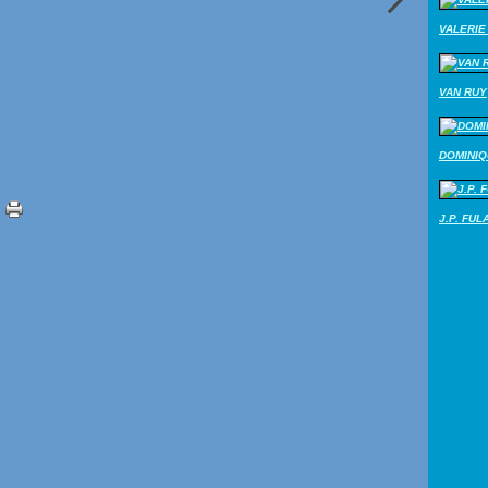
VALERIE 
VAN RUY
DOMINI
J.P. FUL