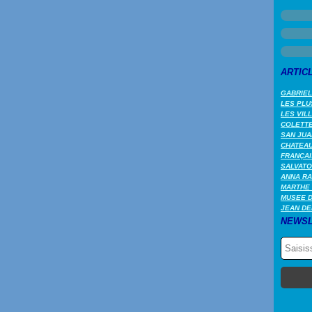
ARTIC
GABRIEL
LES PLU
LES VIL
COLETTE 
SAN JUA
CHATEAU
FRANÇAI
SALVATO
ANNA RA
MARTHE 
MUSEE 
JEAN DE
NEWSL