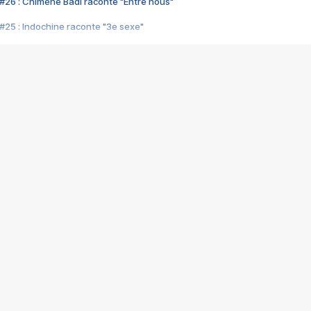
#26 : Chimène Badi raconte "Entre nous"
#25 : Indochine raconte "3e sexe"
#24 : Zaho raconte "C'est chelou"
#23 : Patrick Bruel raconte "Au café des délices"
#22 : Kyo raconte "Le chemin"
#21 : Nolwenn Leroy raconte "Cassé"
#20 : Patrick Hernandez raconte "Born to be alive"
#19 : Lorie raconte "Près de moi"
#18 : Michael Jones raconte "A nos actes manqués" (avec Jean-Jacque
#17 : Khaled raconte "Aïcha"
#16 : Corneille raconte "Parce qu'on vient de loin"
#15 : Indochine raconte "L'aventurier"
14 : Lorie raconte "Sur un air latino"