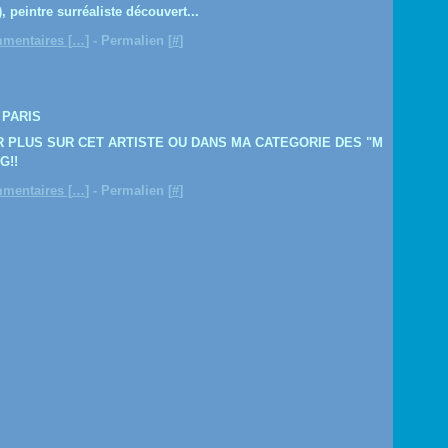
, peintre surréaliste découvert...
mentaires [
…
]
- Permalien [
#
]
 PARIS
IR PLUS SUR CET ARTISTE OU DANS MA CATEGORIE DES "M
G!!
mentaires [
…
]
- Permalien [
#
]