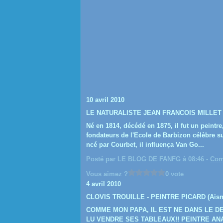
10 avril 2010
LE NATURALISTE JEAN FRANCOIS MILLET
Né en 1814, décédé en 1875, il fut un peintre
fondateurs de l'Ecole de Barbizon célèbre s
ncé par Courbet, il influença Van Go...
Posté par LE BLOG DE FANFG à 08:46 -
Com
Vous aimez ?
0 vote
4 avril 2010
CLOVIS TROUILLE - PEINTRE PICARD (Aisn
COMME MON PAPA, IL EST NE DANS LE DE
LU VENDRE SES TABLEAUX!! PEINTRE ANARC