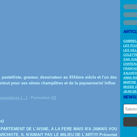
ARTIC
GABRIEL
LES PLU
LES VIL
COLETTE 
SAN JUA
CHATEAU
FRANÇAI
SALVATO
, pastelliste, graveur, dessinateur au XIXème siècle et l'un des
ANNA RA
MARTHE 
urtout pour ses sènes champêtres et de la paysannerie! Influe
MUSEE 
JEAN DE
NEWSL
mentaires [
…
]
- Permalien [
#
]
e)
PARTEMENT DE L'AISNE, A LA FERE MAIS N'A JAMAIS VOU
HISTE, IL N'AIMAIT PAS LE MILIEU DE L'ART!!!! Présentat