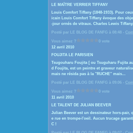
LE MAÎTRE VERRIER TIFFANY
Louis Comfort Tiffany (1848-1933). Pour ceux
icain Louis Comfort Tiffany évoque des objet
-jour ornés de vitraux. Charles Lewis Tiffany,
Posté par LE BLOG DE FANFG à 08:48 -
Com
Vous aimez ?
0 vote
12 avril 2010
FOUJITA LE PARISIEN
Tsugouharu Foujita [ ou Tsuguharu Fujita 
d Foujita, est un peintre et graveur naturalisé
mais ne résida pas à la "RUCHE" mais...
Posté par LE BLOG DE FANFG à 09:06 -
Com
Vous aimez ?
0 vote
11 avril 2010
LE TALENT DE JULIAN BEEVER
Julian Beever est un dessinateur hors-pair,
e rue en trompe-l'oeil. Aucun trucage garanti
C !
Posté par LE BLOG DE FANFG à 09:07 -
Com