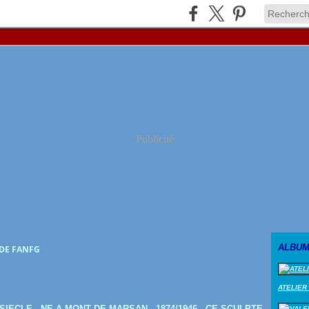
Publicité
ALBUM
 DE FANFG
ATELIER
ECLE - NE A MONT DE MARSAN - 1874/1946 , CE SCULPTE