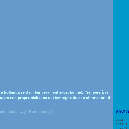
ntre hollandaise d'un tempérament exceptionnel. Première à rej
 ouvre son propre atelier ce qui témoigne de son affirmation id
ARCHI
mentaires [
…
]
- Permalien [
#
]
2024
2023
Févri
2022
Janv
Déce