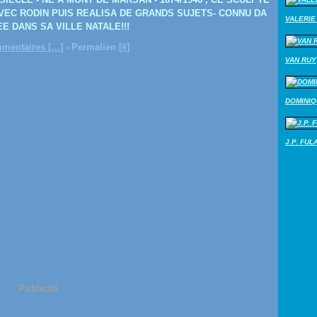
AVEC RODIN PUIS REALISA DE GRANDS SUJETS- CONNU DA
VALERIE 
E DANS SA VILLE NATALE!!!
mentaires [
…
]
- Permalien [
#
]
VAN RUY
DOMINI
J.P. FUL
Publicité