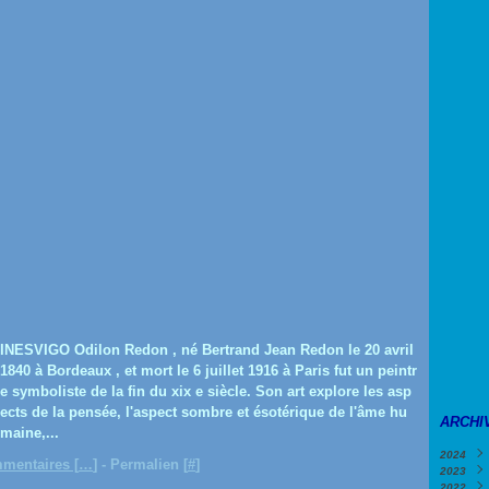
INESVIGO Odilon Redon , né Bertrand Jean Redon le 20 avril
1840 à Bordeaux , et mort le 6 juillet 1916 à Paris fut un peintr
e symboliste de la fin du xix e siècle. Son art explore les asp
ects de la pensée, l'aspect sombre et ésotérique de l'âme hu
ARCHI
maine,...
2024
mentaires [
…
]
- Permalien [
#
]
2023
Févri
2022
Janv
Déce