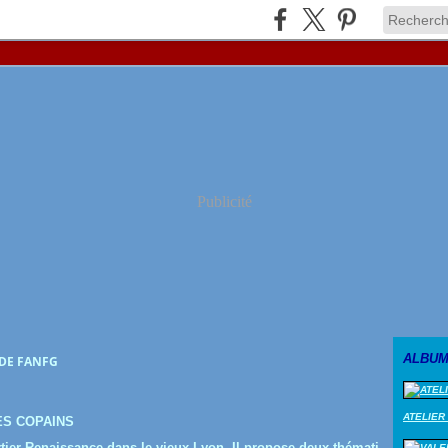
Publicité
ALBUM
 DE FANFG
ATELIER
ES COPAINS
tier Renaissance dans le vieux Lyon. Il propose deux thémati