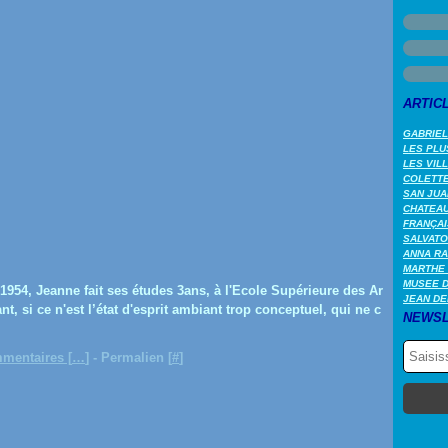
ARTIC
GABRIEL
LES PLU
LES VIL
COLETTE 
SAN JUA
CHATEAU
FRANÇAI
SALVATO
ANNA RA
MARTHE 
MUSEE 
1954, Jeanne fait ses études 3ans, à l'Ecole Supérieure des Ar
JEAN DE
t, si ce n'est l’état d'esprit ambiant trop conceptuel, qui ne c
NEWSL
mentaires [
…
]
- Permalien [
#
]