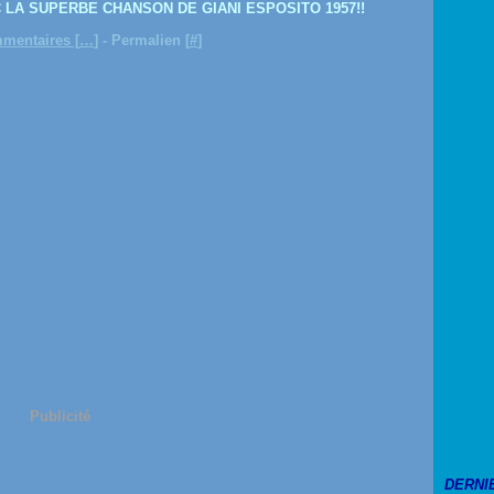
 LA SUPERBE CHANSON DE GIANI ESPOSITO 1957!!
mentaires [
…
]
- Permalien [
#
]
Publicité
DERNI