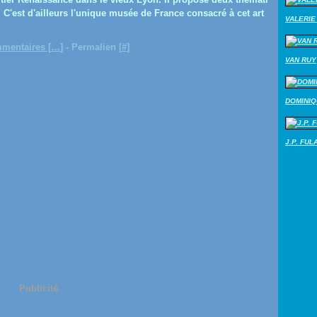
. C'est d'ailleurs l'unique musée de France consacré à cet art
VALERIE 
mentaires [
…
]
- Permalien [
#
]
VAN RUY
DOMINI
J.P. FUL
Publicité