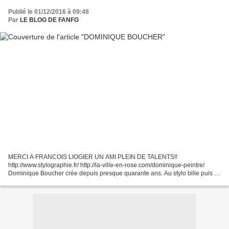
Publié le 01/12/2016 à 09:48
Par
LE BLOG DE FANFG
MERCI A FRANCOIS LIOGIER UN AMI PLEIN DE TALENTS!!
http://www.stylographie.fr/ http://la-ville-en-rose.com/dominique-peintre/
Dominique Boucher crée depuis presque quarante ans. Au stylo bille puis à
la peinture, son univers onirique complètement surréaliste...