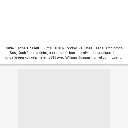
Dante Gabriel Rossetti (12 mai 1828 à Londres - 10 avril 1882 à Birchington-
on-Sea, Kent) fut un peintre, poète, traducteur, et écrivain britannique. Il
fonda le préraphaélisme en 1848 avec William Holman Hunt et John Everett
Millais, et fut plus tard,...