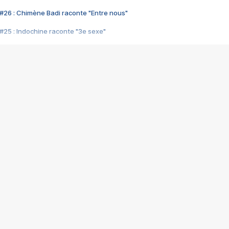
#26 : Chimène Badi raconte "Entre nous"
#25 : Indochine raconte "3e sexe"
#24 : Zaho raconte "C'est chelou"
#23 : Patrick Bruel raconte "Au café des délices"
#22 : Kyo raconte "Le chemin"
#21 : Nolwenn Leroy raconte "Cassé"
#20 : Patrick Hernandez raconte "Born to be alive"
#19 : Lorie raconte "Près de moi"
#18 : Michael Jones raconte "A nos actes manqués" (avec Jean-Jacque
#17 : Khaled raconte "Aïcha"
#16 : Corneille raconte "Parce qu'on vient de loin"
#15 : Indochine raconte "L'aventurier"