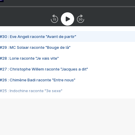
#30 : Eve Angeli raconte "Avant de partir"
#29 : MC Solaar raconte "Bouge de là"
28 : Lorie raconte "Je vais vite"
#27 : Christophe Willem raconte "Jacques a dit"
#26 : Chimène Badi raconte "Entre nous"
#25 : Indochine raconte "3e sexe"
#24 : Zaho raconte "C'est chelou"
#23 : Patrick Bruel raconte "Au café des délices"
#22 : Kyo raconte "Le chemin"
#21 : Nolwenn Leroy raconte "Cassé"