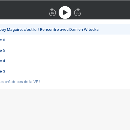
bey Maguire, c'est lui ! Rencontre avec Damien Witecka
e 6
e 5
e 4
e 3
s créatrices de la VF !
e 2
e 1
e Mektoub My Love arrive enfin ! Rencontre avec Shaïn Boumedine et Sal
i : après Toni en famille