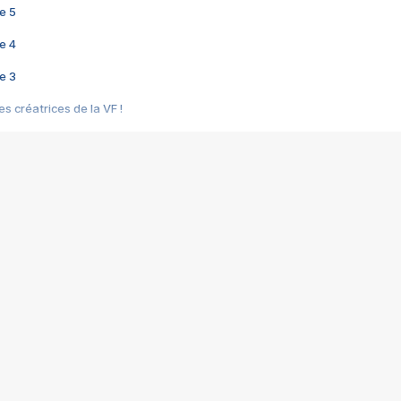
e 5
e 4
e 3
s créatrices de la VF !
e 2
e 1
e Mektoub My Love arrive enfin ! Rencontre avec Shaïn Boumedine et Sal
i : après Toni en famille
elle réalise le bouleversant Dites lui que je l'aime
ais ! Rencontre autour de Vie privée de Rebecca Zlotowski
 de Marguerite, Grave... Rencontre avec Ella Rumpf
 Les Rêveurs, un film intime sur la santé mentale
a avec un film sur le mouvement des Gilets jaunes