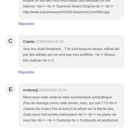
engine on the Net! Find information and websites on the
Internet. <br /> <br /> Supreme Search Engine<br /> <br />
http://www.supremesearch3000.bravehost.com/Mini.jpg
Répondre
C
Colette
07/09/2008 02:30
Aors les chats t'inspirent....? Ils sont toujours beaux, même fait
par des artistes qui ne sont pas mes préférés. <br /> Bisous
trés matinal.<br /> C.
Répondre
E
evelynejj
06/09/2008 16:20
Merci pour votre visite et votre commentaire sympathique
(Pas de mariage prévu cette année, mais, qui sait ???)<br />
J'adore les chats (J'en ai trois).Cet article sur le thème des
chats dans l'art est très intéressant.<br /> <br /> Au plaisir de
vous lire;<br /> <br /> Evelynej<br /> Scribouille et peinturlure