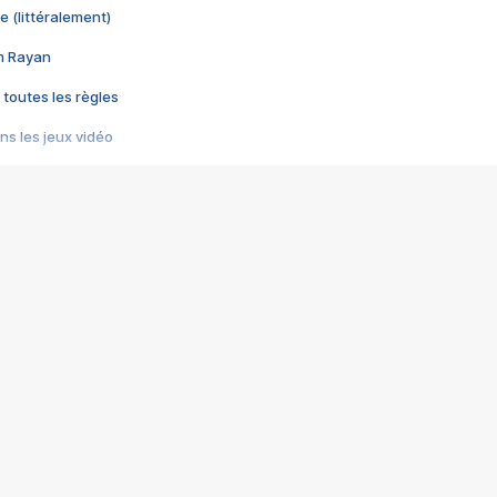
e (littéralement)
im Rayan
 toutes les règles
s les jeux vidéo
us choquant de Rockstar ? - Le scandale BULLY
e plus moche de Steam
du RÊVE tourne au CAUCHEMAR
pendant 8 heures
it… à tort
umiliés par un jeu vidéo
ire - Final Fantasy 8
ti un empire - Age of Empires
story DOFUS