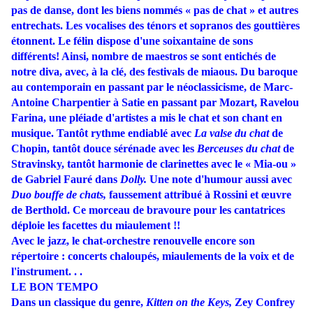
pas de danse, dont les biens nommés « pas de chat » et autres
entrechats. Les vocalises des ténors et sopranos des gouttières
étonnent. Le félin dispose d'une soixantaine de sons
différents! Ainsi, nombre de maestros se sont entichés de
notre diva, avec, à la clé, des festivals de miaous. Du baroque
au contemporain en passant par le néoclassicisme, de Marc-
Antoine Charpentier à Satie en passant par Mozart, Ravelou
Farina, une pléiade d'artistes a mis le chat et son chant en
musique. Tantôt rythme endiablé avec
La
valse du chat
de
Chopin, tantôt douce sérénade avec les
Berceuses
du chat
de
Stravinsky, tantôt harmonie de clarinettes avec le « Mia-ou »
de Gabriel Fauré dans
Dolly.
Une note d'humour aussi avec
Duo bouffe de chats,
faussement attribué à Rossini et œuvre
de Berthold. Ce morceau de bravoure pour les cantatrices
déploie les facettes du miaulement !!
Avec le jazz, le chat-orchestre renouvelle encore son
répertoire : concerts chaloupés, miaulements de la voix et de
l'instrument. . .
LE BON TEMPO
Dans un classique du genre,
Kitten on the Keys,
Zey Confrey