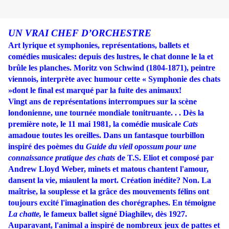
UN VRAI CHEF D’ORCHESTRE
Art lyrique et symphonies, représentations, ballets et
comédies musicales: depuis des lustres, le chat donne le la et
brûle les planches. Moritz von Schwind (1804-1871), peintre
viennois, interprète avec humour cette « Symphonie des chats
»dont le final est marqué par la fuite des animaux!
Vingt ans de représentations interrompues sur la scène
londonienne, une tournée mondiale tonitruante. . . Dès la
première note, le 11 mai 1981, la comédie musicale
Cats
amadoue toutes les oreilles. Dans un fantasque tourbillon
inspiré des poèmes du
Guide du vieil
opossum pour une
connaissance
pratique des chats
de T.S. Eliot et composé par
Andrew Lloyd Weber, minets et matous chantent l'amour,
dansent la vie, miaulent la mort. Création inédite? Non. La
maîtrise, la souplesse et la grâce des mouvements félins ont
toujours excité l'imagination des chorégraphes. En témoigne
La chatte,
le fameux ballet signé Diaghilev, dès 1927.
Auparavant, l'animal a inspiré de nombreux jeux de pattes et