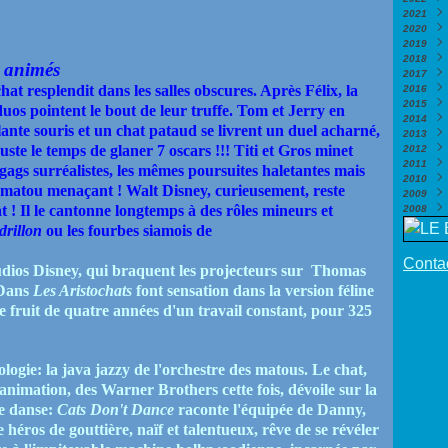
2021
Nove
Déce
2020
Octo
Nove
Déce
2019
Sept
Octo
Nove
Déce
2018
Août
Sept
Octo
Nove
Déce
s animés
2017
Juill
Août
Sept
Octo
Nove
Déce
hat resplendit dans les salles obscures. Après Félix, la
2016
Juin
Juill
Août
Sept
Octo
Nove
Déce
2015
Mai
Juin
Juill
Août
Sept
Octo
Nove
Déce
(
uos pointent le bout de leur truffe. Tom et Jerry en
2014
Avril
Mai
Juin
Juill
Août
Sept
Octo
Nove
Déce
(
ante souris et un chat pataud se livrent un duel acharné,
2013
Mars
Avril
Mai
Juin
Juill
Août
Sept
Octo
Nove
Déce
(
uste le temps de glaner 7 oscars !!! Titi et Gros minet
2012
Févri
Mars
Avril
Mai
Juin
Juill
Août
Sept
Octo
Nove
Déce
(
2011
Janv
Févri
Mars
Avril
Mai
Juin
Juill
Août
Juin
Octo
Nove
Déce
(
 gags surréalistes, les mêmes poursuites haletantes mais
2010
Janv
Févri
Mars
Avril
Mai
Juin
Juill
Mai
Sept
Octo
Nove
Déce
(
(
un matou menaçant ! Walt Disney, curieusement, reste
2009
Janv
Févri
Mars
Avril
Mai
Juin
Avril
Août
Sept
Octo
Nove
Déce
(
t ! Il le cantonne longtemps à des rôles mineurs et
2008
Janv
Févri
Mars
Avril
Mai
Mars
Juill
Août
Sept
Octo
Nove
Déce
(
Janv
Févri
Mars
Avril
Févri
Juin
Juill
Août
Sept
Octo
Nove
Nove
drillon
ou les fourbes siamois de
Janv
Févri
Mars
Janv
Mai
Juin
Juill
Août
Sept
Octo
Octo
(
Janv
Févri
Avril
Mai
Juin
Juill
Août
Juill
Sept
(
Contac
udios Disney, qui braquent les projecteurs sur
Thomas
Janv
Mars
Avril
Mai
Juin
Juill
Juin
Août
(
Févri
Févri
Avril
Mai
Juin
Mai
Juin
(
(
 Dans
Les Aristochats
font sensation dans la version féline
Janv
Janv
Mars
Avril
Mai
Avril
Mai
(
(
e fruit de quatre années d'un travail constant, pour 325
Févri
Mars
Avril
Mars
Avril
Janv
Févri
Mars
Févri
Mars
Janv
Févri
Janv
Févri
Janv
hologie: la java jazzy de l'orchestre des matous. Le chat,
animation, des Warner Brothers cette fois, dévoile sur la
de danse:
Cats
Don't Dance
raconte l'équipée de Danny,
héros de gouttière, naïf et talentueux, rêve de se révéler