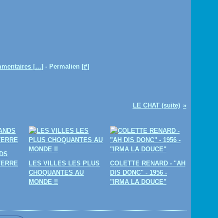
mentaires [
…
]
- Permalien [
#
]
LE CHAT (suite)
DS
TERRE
LES VILLES LES PLUS
COLETTE RENARD - "AH
CHOQUANTES AU
DIS DONC" - 1956 -
MONDE !!
"IRMA LA DOUCE"