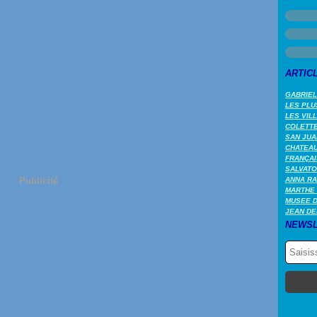
ARTIC
GABRIEL
LES PLU
LES VIL
COLETTE 
SAN JUA
CHATEAU
FRANÇAI
SALVATO
Publicité
ANNA RA
MARTHE 
MUSEE 
JEAN DE
NEWSL