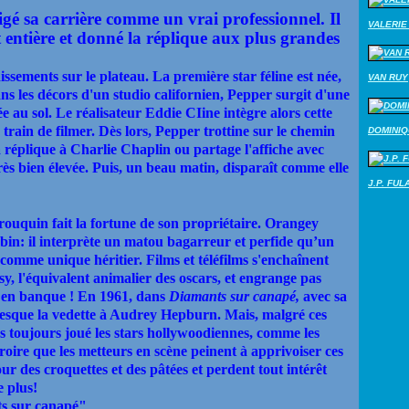
rigé sa carrière comme un vrai professionnel. Il
VALERIE 
 entière et donné la réplique aux plus grandes
issements sur le plateau. La première star féline est née,
VAN RUY
ns les décors d'un studio californien, Pepper surgit d'une
e au sol. Le réalisateur Eddie CIine intègre alors cette
 train de filmer. Dès lors, Pepper trottine sur le chemin
DOMINI
la réplique à Charlie Chaplin ou partage l'affiche avec
ès bien élevée. Puis, un beau matin, disparaît comme elle
J.P. FUL
 rouquin fait la fortune de son propriétaire. Orangey
in: il interprète un matou bagarreur et perfide qu’un
comme unique héritier. Films et téléfilms s'enchaînent
, l'équivalent animalier des oscars, et engrange pas
e en banque ! En 1961, dans
Diamants sur canapé,
avec sa
 presque la vedette à Audrey Hepburn. Mais, malgré ces
as toujours joué les stars hollywoodiennes, comme les
croire que les metteurs en scène peinent à apprivoiser ces
ur des croquettes et des pâtées et perdent tout intérêt
e plus!
s sur canapé"