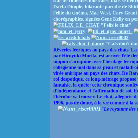
star de comédies musicales, mais se heur
DarIa Dimple, hilarante parodie de Shirl
l'élite du cinéma, Mae West, Cary Grant 
chorégraphies, signées Gene Kelly en pe
"Felix le chat"
"Cats don't da
Rêveries féeriques au pays des chats. La
par Hiroyuki Morita, est arrivée l'été d
nippon s'acoquine avec l'héritage féeriq
collégienne mal dans sa peau et maladro
virée onirique au pays des chats. De Bar
roi despotique, ce long-métrage propose u
fantaisie, la quête: cette chronique soulèv
d'indépendance et l'affirmation de soi. Et
l'héroïne va trouver. Le chat, allégorie de
1996, pas de doute, à la vie comme à la s
"Le royaume des 