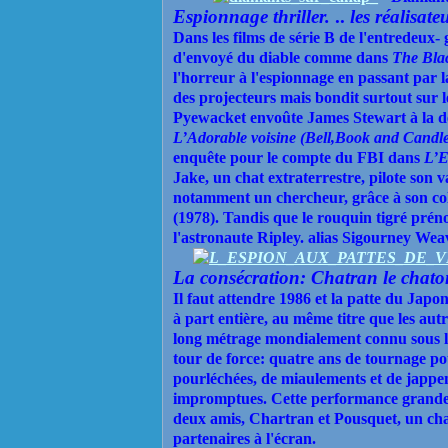
Espionnage thriller.
..
les
réalisate
Dans les films de série B de l'entredeux-
d'envoyé du diable comme dans
The Bla
l'horreur à l'espionnage en passant par l
des projecteurs mais bondit surtout sur l
Pyewacket envoûte James Stewart à la 
L’Adorable voisine (Bell,Book and
Candl
enquête pour le compte du FBI dans
L’E
Jake, un chat extraterrestre, pilote son
notamment un chercheur, grâce à son col
(1978). Tandis
que le rouquin tigré pré
l'astronaute Ripley.
alias Sigourney Wea
La
consécration: Chatran le chato
Il faut attendre 1986 et la patte du Jap
à part entière, au même titre que les au
long métrage mondialement connu
sous
tour de force: quatre ans de tournage po
pourléchées, de miaulements et de jappem
impromptues. Cette performance grandeur
deux amis, Chartran et Pousquet, un chat
partenaires à l'écran.