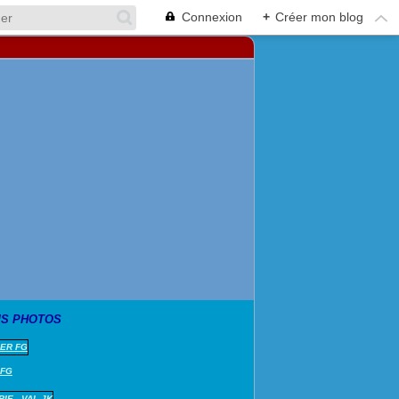
Connexion
+
Créer mon blog
S PHOTOS
 FG