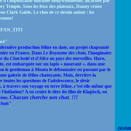
te à l'impitoyable machine hollywoodienne, incarnée par
ey Temple. Sous les feux des plateaux, Danny croise
ou Clark Gable. Le clou de ce dessin animé : les
rsonne!
nce"
 dernière production féline en date, un projet chapeauté
ernier en France. Dans
Le Royaume des chats,
l'imaginaire
ue du
Chat botté
et
d'Alice
au pays des merveilles.
Haro,
ite, est embarquée sur un tapis « mouvant », dans une
on le gentleman à Mouta le débonnaire en passant par le
ne galerie de félins chatoyants. Mais, derrière la
e toutes les questions de l'adolescence, le désir
, à travers son voyage en terre féline,
c’est
elle-même que
 l'initiation? A en croire le titre du film de Klapisch, en
Chacun
cherche son chat. !!!
cène,
chats"
DERNI