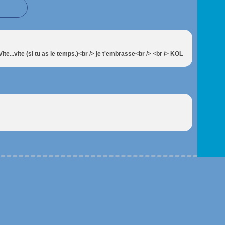
 Vite...vite (si tu as le temps.)<br /> je t'embrasse<br /> <br /> KOL