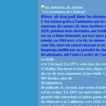
"Les aventures de Chatran"
Héros
de tout poil dans les dessin
C’est surtout grâce à l'animation que le c
superstar des années 20, deux facétieux d
1939: pendant deux décennies, une frétill
sur un rythme démentiel, qui leur laisse j
ensuite, en 1944 avec, à la clé, les mêmes
cette fois, entre un canari zézayant et 
longtemps indifférent au potentiel du cha
dévalorisants, tels l’infect Lucifer de
Cen
La
Belle
et le Clochard.
En 1971, volte-face des st
O'Malley, Duchesse et toute leur clique.
du ver de terre amoureux d'une étoile. L
000 dessins, plus de
50 kilomètres
de pellicule, et, surtout, une scène d'ant
roi du swing? En 1997, un autre bijou d'
grande toile entrechats et autres pattes 
du Midwest à la Californie, vers 1939. Ce 