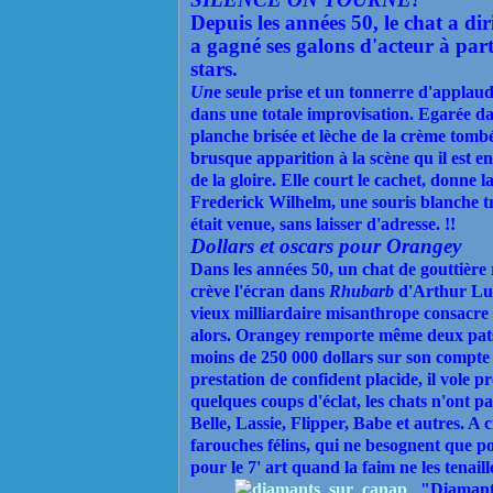
Depuis les années 50, le chat a di
a gagné ses galons d'acteur à part
stars.
Un
e seule prise et un tonnerre d'applaud
dans une totale improvisation. Egarée da
planche brisée et lèche de la crème tombé
brusque apparition à la scène qu il est en
de la gloire. Elle court le cachet, donne 
Frederick Wilhelm, une souris blanche tr
était venue, sans laisser d'adresse. !!
Dollars et oscars pour
Orangey
Dans les années 50, un chat de gouttière
crève
l'écran
dans
Rhubarb
d'Arthur Lub
vieux milliardaire misanthrope consacre 
alors. Orangey remporte même deux patsy
moins de 250 000 dollars sur son compt
prestation de confident placide, il vole
quelques coups d'éclat, les chats n'ont p
Belle, Lassie, Flipper, Babe et autres. A 
farouches félins, qui ne besognent que po
pour le 7' art quand la faim ne les tenaill
"Diamant