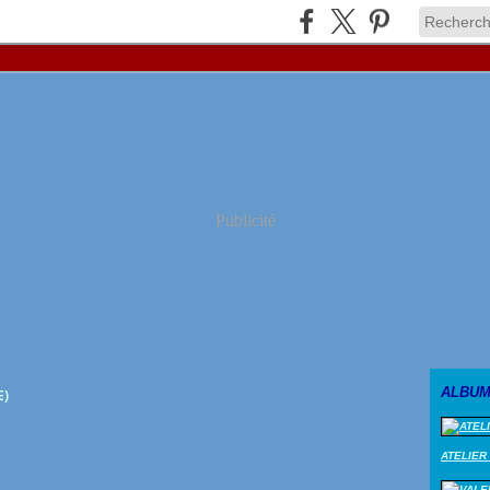
Publicité
ALBUM
E)
ATELIER