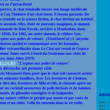
urs se l'arrachent
 guerres, le chat trimballe encore son image médiévale
ck Cat,
l'histoire d'un chat tueur. Frissons garantis. De
a comédie ou la science fiction, le chat devient un habitué
es seconds rôles. Doté de pouvoirs magiques, le siamois
demande de Kim Novak, sorcière à Manhattan, dans
e
1958). En 1965, un autre siamois, le célèbre Syn,
spion aux pattes de velours
(ThatDarnCat
) L’abyssin
 vaisseau spatial et communique avec les humains,
lier extraordinaire dans
Le Chat qui venait de l'espace
nommé
Jones survit à bord du Nostromo
aux côtés de
ver, dans
Alien (1979.
"L'espion aux pattes de velours"
n décroche un premier rôle
onais Masanori Hata pour que le chat soit consacré acteur
tres animaux familiers. Avec
Les Aventures de
Chatran,
le titre des
Aventures de
Milo et Otis,
le cinéaste opère un
ur un cocktail savoureux de poils hérissés et de babines
ents, de glissades enneigées et de baignades
ARCHI
 nature célèbre le périple par monts et par vaux de
on et un chiot. Voilà les ennemis dans la vie enfin
2024
2023
Févri
2022
Janv
Déce