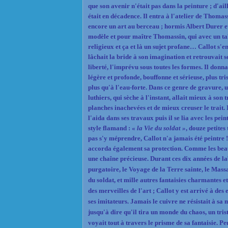
que son avenir n'était pas dans la peinture ; d'ai
était en décadence. Il entra à l'atelier de Thomas
encore un art au berceau ; hormis Albert Durer et
modèle et pour maître Thomassin, qui avec un tale
religieux et ça et là un sujet profane… Callot s'en
lâchait la bride à son imagination et retrouvait se
liberté, l'imprévu sous toutes les formes. Il donn
légère et profonde, bouffonne et sérieuse, plus tr
plus qu'à l'eau-forte. Dans ce genre de gravure, u
luthiers, qui sèche à l'instant, allait mieux à son
planches inachevées et de mieux creuser le trait.
l'aida dans ses travaux puis il se lia avec les pein
style flamand : «
la Vie du soldat »
,
douze petites t
pas s'y méprendre, Callot n'a jamais été peintre 
accorda également sa protection. Comme les beau
une chaîne précieuse. Durant ces dix années de lab
purgatoire, le Voyage de la Terre sainte, le Massa
du soldat
, et mille autres fantaisies charmantes e
des merveilles de l'art ; Callot y est arrivé à de
ses imitateurs. Jamais le cuivre ne résistait à sa 
jusqu'à dire qu'il tira un monde du chaos, un triste
voyait tout à travers le prisme de sa fantaisie. Pe