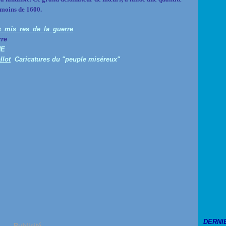
 moins de 1600.
re
NE
Caricatures du "peuple miséreux"
DERNI
Publicité