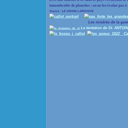
innombrable de planches : on ne les évalue pas à
Source : LE GRAND LAROUSSE
Les misères de la guer
La tentation de St. ANTOI