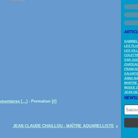
ARTIC
GABRIEL
LES PLU
LES VIL
COLETTE 
SAN JUA
CHATEAU
FRANÇAI
SALVATO
ANNA RA
MARTHE 
MUSEE 
JEAN DE
NEWSL
mentaires [
…
]
- Permalien [
#
]
JEAN CLAUDE CHAILLOU - MAÎTRE AQUARELLISTE