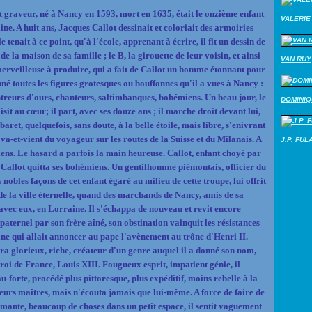
et graveur, né à Nancy en 1593, mort en 1635, était le onzième enfant
VALERIE 
e. A huit ans, Jacques Callot dessinait et coloriait des armoiries
 tenait à ce point, qu'à l'école, apprenant à écrire, il fit un dessin de
de la maison de sa famille ; le B, la girouette de leur voisin, et ainsi
VAN RUY
 merveilleuse à produire, qui a fait de Callot un homme étonnant pour
nné toutes les figures grotesques ou bouffonnes qu'il a vues à Nancy :
ntreurs d'ours, chanteurs, saltimbanques, bohémiens. Un beau jour, le
DOMINI
saisit au cœur; il part, avec ses douze ans ; il marche droit devant lui,
baret, quelquefois, sans doute, à la belle étoile, mais libre, s'enivrant
 va-et-vient du voyageur sur les routes de la Suisse et du Milanais. A
J.P. FUL
iens. Le hasard a parfois la main heureuse. Callot, enfant choyé par
e, Callot quitta ses bohémiens. Un gentilhomme piémontais, officier du
s nobles façons de cet enfant égaré au milieu de cette troupe, lui offrit
 de la ville éternelle, quand des marchands de Nancy, amis de sa
avec eux, en Lorraine. Il s'échappa de nouveau et revit encore
 paternel par son frère aîné, son obstination vainquit les résistances
aine qui allait annoncer au pape l'avènement au trône d'Henri II.
dra glorieux, riche, créateur d'un genre auquel il a donné son nom,
oi de France, Louis XIII. Fougueux esprit, impatient génie, il
u-forte, procédé plus pittoresque, plus expéditif, moins rebelle à la
sieurs maîtres, mais n'écouta jamais que lui-même. A force de faire de
mante, beaucoup de choses dans un petit espace, il sentit vaguement