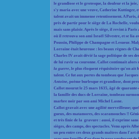
le grandiose et le grotesque, la douleur et la joie,
s'y maria avec une veuve, Catherine Kuttinger, et i
talent avait un immense retentissement. A Paris, 
près de partir pour le siège de La Rochelle, voulut
mais sans plaisir. Après le siège, il revint à Par
où il retrouva son ami Israël Silvestre, et se lia
Poussin, Philippe de Champagne et Lesueur. Malgré 
Lorraine était heureuse : les beaux règnes de Char
Charles IV avait dévié la sage politique de ses d
de lui ravir sa couronne. Callot continuait alors s
la guerre
, le plus éloquent réquisitoire qu'on ait
talent. Ce fut aux portes du tombeau que Jacques
Antoine
, poème burlesque et grandiose, dont presq
Callot mourut le 25 mars 1635, âgé de quarante-d
la famille des ducs de Lorraine, tombeau surmonté
marbre noir par son ami Michel Lasne.
Callot gravait avec une agilité merveilleuse; quel
gueux, des matamores, des scaramouches !! Génie 
et très finie de la
gravure : aussi, il exprime sans
sièges, des camps, des spectacles. Venu après Alb
un peu entre ces deux grands maîtres dans l'art 
avec une faucille d'or dans le pays verdoyant de 