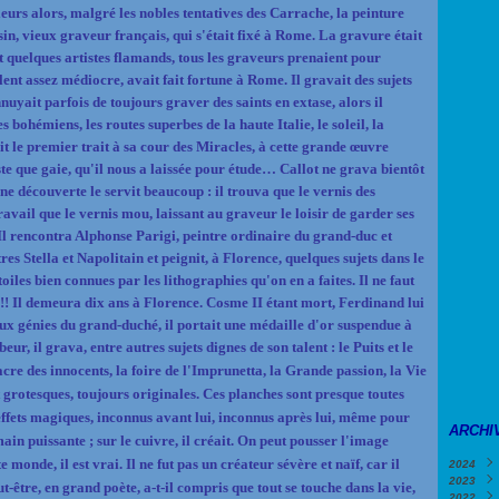
lleurs alors, malgré les nobles tentatives des Carrache, la peinture
sin, vieux graveur français, qui s'était fixé à Rome. La gravure était
 quelques artistes flamands, tous les graveurs prenaient pour
nt assez médiocre, avait fait fortune à Rome. Il gravait des sujets
nuyait parfois de toujours graver des saints en extase, alors il
s bohémiens, les routes superbes de la haute Italie, le soleil, la
ait le premier trait à sa cour des Miracles, à cette grande œuvre
iste que gaie, qu'il nous a laissée pour étude… Callot ne grava bientôt
ne découverte le servit beaucoup : il trouva que le vernis des
 travail que le vernis mou, laissant au graveur le loisir de garder ses
 Il rencontra Alphonse Parigi, peintre ordinaire du grand-duc et
tres Stella et Napolitain et peignit, à Florence, quelques sujets dans le
oiles bien connues par les lithographies qu'on en a faites. Il ne faut
!!! Il demeura dix ans à Florence. Cosme II étant mort, Ferdinand lui
x génies du grand-duché, il portait une médaille d'or suspendue à
eur, il grava, entre autres sujets dignes de son talent :
le Puits et le
cre des innocents, la foire de l'Imprunetta, la Grande passion, la Vie
t grotesques, toujours originales. Ces planches sont presque toutes
s effets magiques, inconnus avant lui, inconnus après lui, même pour
ARCHI
main puissante ; sur le cuivre, il créait. On peut pousser l'image
 monde, il est vrai. Il ne fut pas un créateur sévère et naïf, car il
2024
2023
Févri
ut-être, en grand poète, a-t-il compris que tout se touche dans la vie,
2022
Janv
Déce