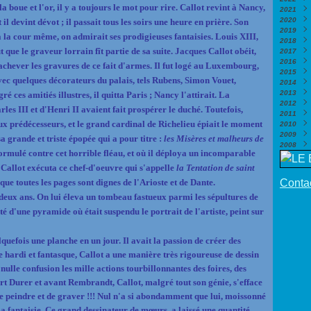
 la boue et l'or, il y a toujours le mot pour rire. Callot revint à Nancy,
2021
Nove
Déce
2020
Octo
Nove
Déce
l devint dévot ; il passait tous les soirs une heure en prière. Son
2019
Sept
Octo
Nove
Déce
à la cour même, on admirait ses prodigieuses fantaisies. Louis XIII,
2018
Août
Sept
Octo
Nove
Déce
 que le graveur lorrain fît partie de sa suite. Jacques Callot obéit,
2017
Juill
Août
Sept
Octo
Nove
Déce
2016
Juin
Juill
Août
Sept
Octo
Nove
Déce
is achever les gravures de ce fait d'armes. Il fut logé au Luxembourg,
2015
Mai
Juin
Juill
Août
Sept
Octo
Nove
Déce
(
 avec quelques décorateurs du palais, tels Rubens, Simon Vouet,
2014
Avril
Mai
Juin
Juill
Août
Sept
Octo
Nove
Déce
(
2013
Mars
Avril
Mai
Juin
Juill
Août
Sept
Octo
Nove
Déce
(
ces amitiés illustres, il quitta Paris ; Nancy l'attirait. La
2012
Févri
Mars
Avril
Mai
Juin
Juill
Août
Sept
Octo
Nove
Déce
(
les III et d'Henri II avaient fait prospérer le duché. Toutefois,
2011
Janv
Févri
Mars
Avril
Mai
Juin
Juill
Août
Juin
Octo
Nove
Déce
(
eux prédécesseurs, et le grand cardinal de Richelieu épiait le moment
2010
Janv
Févri
Mars
Avril
Mai
Juin
Juill
Mai
Sept
Octo
Nove
Déce
(
(
2009
Janv
Févri
Mars
Avril
Mai
Juin
Avril
Août
Sept
Octo
Nove
Déce
(
a grande et triste épopée qui a pour titre :
les Misères et malheurs de
2008
Janv
Févri
Mars
Avril
Mai
Mars
Juill
Août
Sept
Octo
Nove
Déce
(
 formulé contre cet horrible fléau, et où il déploya un incomparable
Janv
Févri
Mars
Avril
Févri
Juin
Juill
Août
Sept
Octo
Nove
Nove
Janv
Févri
Mars
Janv
Mai
Juin
Juill
Août
Sept
Octo
Octo
(
 Callot exécuta ce chef-d'oeuvre qui s'appelle
la Tentation de saint
Janv
Févri
Avril
Mai
Juin
Juill
Août
Juill
Sept
(
ue toutes les pages sont dignes de l'Arioste et de Dante.
Contac
Janv
Mars
Avril
Mai
Juin
Juill
Juin
Août
(
eux ans. On lui éleva un tombeau fastueux parmi les sépultures de
Févri
Févri
Avril
Mai
Juin
Mai
Juin
(
(
Janv
Janv
Mars
Avril
Mai
Avril
Mai
(
(
 d'une pyramide où était suspendu le portrait de l'artiste, peint sur
Févri
Mars
Avril
Mars
Avril
Janv
Févri
Mars
Févri
Mars
Janv
Févri
Janv
Févri
quefois une planche en un jour. Il avait la passion de créer des
Janv
hardi et fantasque, Callot a une manière très rigoureuse de dessin
 nulle confusion les mille actions tourbillonnantes des foires, des
ert Durer et avant Rembrandt, Callot, malgré tout son génie, s'efface
de peindre et de graver !!! Nul n'a si abondamment que lui, moissonné
la fantaisie. Ce grand dessinateur de mœurs, a laissé une quantité