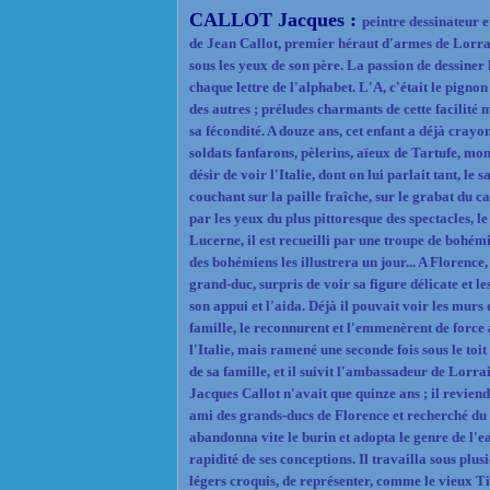
CALLOT Jacques :
peintre dessinateur 
de Jean Callot, premier héraut d'armes de Lorrain
sous les yeux de son père. La passion de dessiner le
chaque lettre de l'alphabet. L'A, c'était le pignon 
des autres ; préludes charmants de cette facilité
sa fécondité. A douze ans, cet enfant a déjà crayo
soldats fanfarons, pèlerins, aïeux de Tartufe, mo
désir de voir l'Italie, dont on lui parlait tant, le 
couchant sur la paille fraîche, sur le grabat du ca
par les yeux du plus pittoresque des spectacles, le
Lucerne, il est recueilli par une troupe de bohém
des bohémiens les illustrera un jour... A Florenc
grand-duc, surpris de voir sa figure délicate et le
son appui et l'aida. Déjà il pouvait voir les murs
famille, le reconnurent et l'emmenèrent de force 
l'Italie, mais ramené une seconde fois sous le toit
de sa famille, et il suivit l'ambassadeur de Lorr
Jacques Callot n'avait que quinze ans ; il revien
ami des grands-ducs de Florence et recherché du r
abandonna vite le burin et adopta le genre de l'ea
rapidité de ses conceptions. Il travailla sous plu
légers croquis, de représenter, comme le vieux Ti