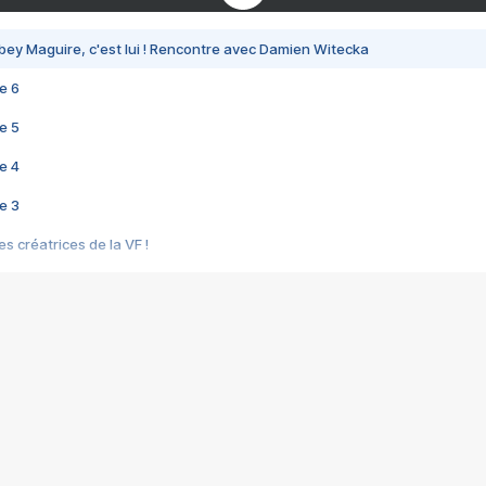
bey Maguire, c'est lui ! Rencontre avec Damien Witecka
e 6
e 5
e 4
e 3
s créatrices de la VF !
e 2
e 1
e Mektoub My Love arrive enfin ! Rencontre avec Shaïn Boumedine et Sal
i : après Toni en famille
elle réalise le bouleversant Dites lui que je l'aime
ais ! Rencontre autour de Vie privée de Rebecca Zlotowski