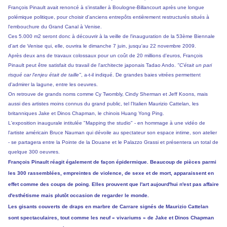
François Pinault avait renoncé à s'installer à Boulogne-Billancourt après une longue
polémique politique, pour choisir d'anciens entrepôts entièrement restructurés situés à
l'embouchure du Grand Canal à Venise.
Ces 5.000 m2 seront donc à découvrir à la veille de l'inauguration de la 53ème
Biennale
d'art de Venise
qui, elle, ouvrira le dimanche 7 juin, jusqu'au 22 novembre 2009.
Après deux ans de travaux colossaux pour un coût de 20 millions d'euros, François
Pinault peut être satisfait du travail de l'architecte japonais Tadao Ando.
"C'était un pari
risqué car l'enjeu était de taille"
, a-t-il indiqué. De grandes baies vitrées permettent
d'admirer la lagune, entre les oeuvres.
On retrouve de grands noms comme Cy Twombly, Cindy Sherman et Jeff Koons, mais
aussi des artistes moins connus du grand public, tel l'Italien Maurizio Cattelan, les
britanniques Jake et Dinos Chapman, le chinois Huang Yong Ping.
L'exposition inaugurale intitulée "Mapping the studio" - en hommage à une vidéo de
l'artiste américain Bruce Nauman qui dévoile au spectateur son espace intime, son atelier
- se partagera entre la Pointe de la Douane et le Palazzo Grassi et présentera un total de
quelque 300 oeuvres.
François Pinault réagit également de façon épidermique. Beaucoup de pièces parmi
les 300 rassemblées, empreintes de violence, de sexe et de mort, apparaissent en
effet comme des coups de poing. Elles prouvent que l'art aujourd'hui n'est pas affaire
d'esthétisme mais plutôt occasion de regarder le monde.
Les gisants couverts de draps en marbre de Carrare signés de Maurizio Cattelan
sont spectaculaires, tout comme les neuf « vivariums » de Jake et Dinos Chapman