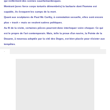
qui renferment des scènes cauchemardesques.
Montrant (avec force corps torturés démembrés) la barbarie dont l'homme est
capable, ils évoquent les camps de la mort.
Quant aux sculptures de Paul Mc Carthy, à connotation sexuelle, elles sont encore
plus « trash » mais se veulent satires politiques.
Au fil de la visite, certaines pièces pourront donc interloquer voire choquer. Ce qui
est le propre de l'art contemporain. Mais, telle la proue d'un navire, la Pointe de la
Douane, à nouveau adoptée par la cité des Doges, est bien placée pour résister aux
tempêtes.
·