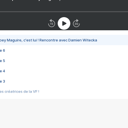
bey Maguire, c'est lui ! Rencontre avec Damien Witecka
e 6
e 5
e 4
e 3
s créatrices de la VF !
e 2
e 1
e Mektoub My Love arrive enfin ! Rencontre avec Shaïn Boumedine et Sal