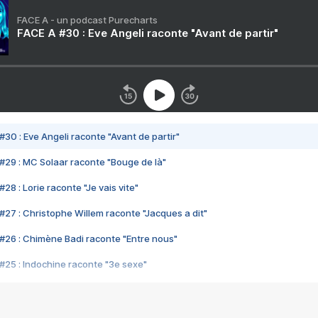
FACE A - un podcast Purecharts
FACE A #30 : Eve Angeli raconte "Avant de partir"
#30 : Eve Angeli raconte "Avant de partir"
#29 : MC Solaar raconte "Bouge de là"
28 : Lorie raconte "Je vais vite"
#27 : Christophe Willem raconte "Jacques a dit"
#26 : Chimène Badi raconte "Entre nous"
#25 : Indochine raconte "3e sexe"
#24 : Zaho raconte "C'est chelou"
#23 : Patrick Bruel raconte "Au café des délices"