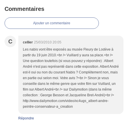
Commentaires
Ajouter un commentaire
C
cellier
25/03/2010 20:05
Les nabis vont être exposés au musée Fleury de Lodève à
partir du 19 juin 2010.<br /> Vuillard y aura sa place.<br />
Une question toutefois (si vous pouvez y répondre) : Albert
André n'est pas représenté dans cette exposition. Albert André
est-il oui ou non du courant Nabis ? Complètement non, mais
en partie oui selon moi. Votre avis ?<br /> Sinon je vous
conseille dans le même genre que votre film sur Vuillard, un
film sur Albert André<br /> sur Dailymotion (dans la même
collection : George Besson et Jacqueline Bret-André)<br />
http://www.dailymotion.com/video/xc4ugs_albert-andre-
peintre-conservateur-a_creation
Répondre