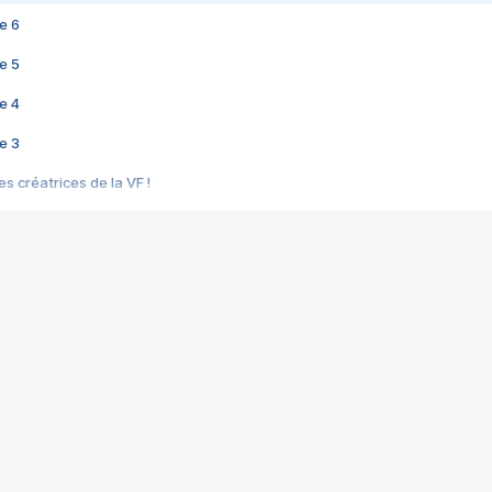
e 6
e 5
e 4
e 3
s créatrices de la VF !
e 2
e 1
e Mektoub My Love arrive enfin ! Rencontre avec Shaïn Boumedine et Sal
i : après Toni en famille
elle réalise le bouleversant Dites lui que je l'aime
ais ! Rencontre autour de Vie privée de Rebecca Zlotowski
 de Marguerite, Grave... Rencontre avec Ella Rumpf