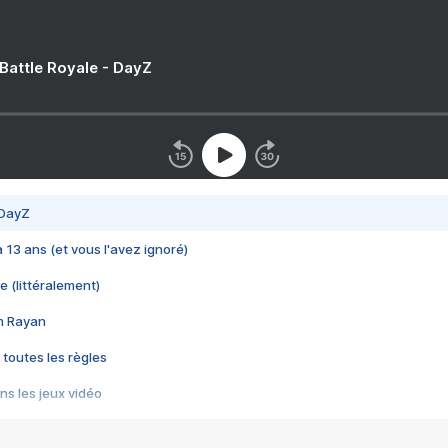
 Battle Royale - DayZ
 DayZ
 a 13 ans (et vous l'avez ignoré)
e (littéralement)
im Rayan
 toutes les règles
s les jeux vidéo
us choquant de Rockstar ? - Le scandale BULLY