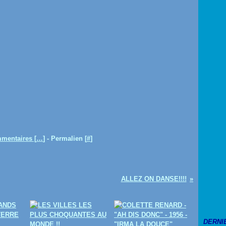
mentaires [
…
]
- Permalien [
#
]
ALLEZ ON DANSE!!!!
DERNI