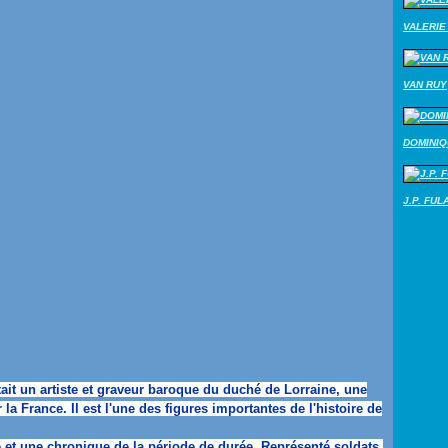
VALERIE 
VAN RUY
DOMINI
J.P. FUL
tait un artiste et graveur baroque du duché de Lorraine, une
r la France.
Il est l'une des figures importantes de l'histoire de
 et une chronique de la période de durée.
Représenté soldats,