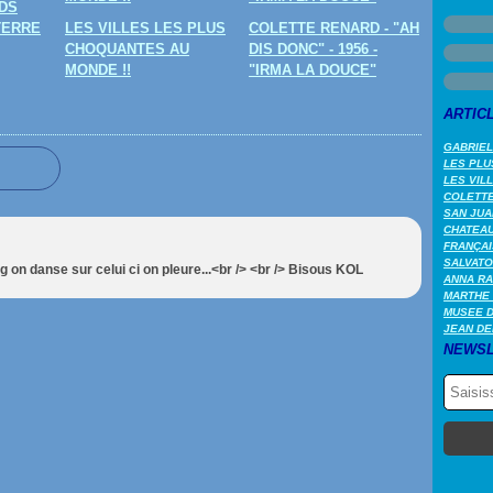
DS
TERRE
LES VILLES LES PLUS
COLETTE RENARD - "AH
CHOQUANTES AU
DIS DONC" - 1956 -
MONDE !!
"IRMA LA DOUCE"
ARTIC
GABRIEL
LES PLU
LES VIL
COLETTE 
SAN JUA
CHATEAU
FRANÇAI
SALVATO
g on danse sur celui ci on pleure...<br /> <br /> Bisous KOL
ANNA RA
MARTHE 
MUSEE 
JEAN DE
NEWSL