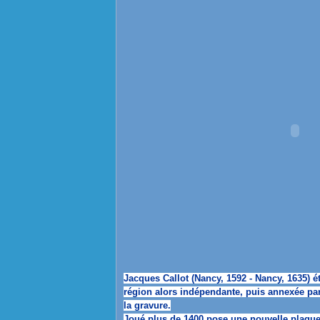
Jacques Callot (Nancy, 1592 - Nancy, 1635) é
région alors indépendante, puis annexée pa
la gravure.
Joué plus de 1400 pose une nouvelle plaque