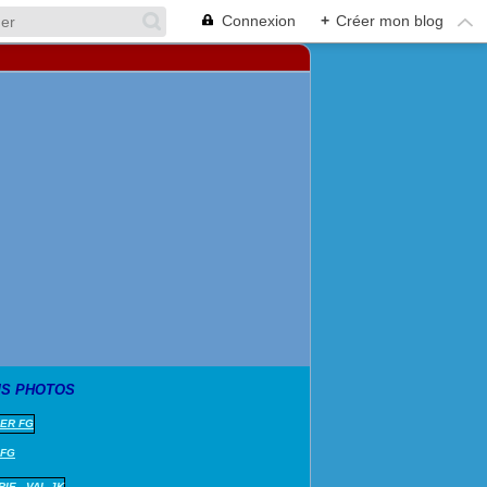
Connexion
+
Créer mon blog
S PHOTOS
 FG