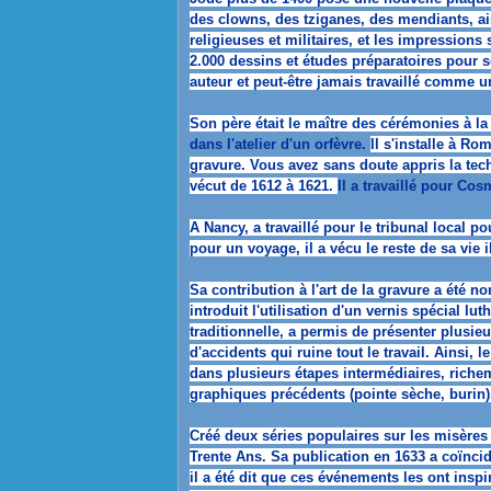
des clowns, des tziganes, des mendiants, ai
religieuses et militaires, et les impression
2.000 dessins et études préparatoires pour 
auteur et peut-être jamais travaillé comme u
Son père était le maître des cérémonies à l
dans l'atelier d'un orfèvre.
Il s'installe à Ro
gravure.
Vous avez sans doute appris la tec
vécut de 1612 à 1621.
Il a travaillé pour Cos
A Nancy, a travaillé pour le tribunal local 
pour un voyage, il a vécu le reste de sa vie i
Sa contribution à l'art de la gravure a été n
introduit l'utilisation d'un vernis spécial lu
traditionnelle, a permis de présenter plusieu
d'accidents qui ruine tout le travail.
Ainsi, l
dans plusieurs étapes intermédiaires, riche
graphiques précédents (pointe sèche, burin)
Créé deux séries populaires sur les misères 
Trente Ans.
Sa publication en 1633 a coïncid
il a été dit que ces événements les ont insp