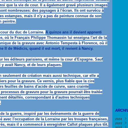
nsi que la vie de cour.
Il a également gravé plusieurs images
s sont nombreuses: des paysages à l'écran.
Ils ont survécu à
ses estampes, mais il n'y a pas de peinture connue de son
n peintre.
a cour du duc de Lorraine.
A quinze ans il devient apprenti
me, où le Français Philippe Thomassin lui enseigna l'art de la
hnique de la gravure avec Antonio Tempesta à Florence, où il
me II de Médicis, quand il est mort, il revient à Nancy.
pour les éditeurs parisiens, et même la cour d'Espagne.
Sauf
l y avait Nancy, et de leurs plaques.
on seulement de création mais aussi technique, car elle a
thiers pour la gravure.
Ce vernis, plus fiable que la cire
rs feuilles de bains d'acide de cuivre, sans crainte
e processus de gravure pour la gravure pourrait être traitée
ment détaillés, correspondant à d'autres techniques
.
ARCHI
de la guerre, inspiré par les événements de la guerre de
é avec l'occupation de la Lorraine par les troupes françaises,
2024
2023
Févri
irés, mais il a commencé à enregistrer Callot plaques plus tôt.
2022
Janv
Déce