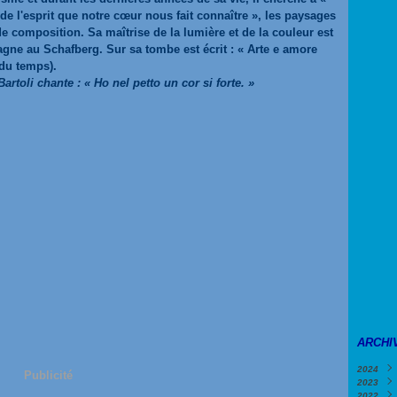
 de l'esprit que notre cœur nous fait connaître », les paysages
de composition. Sa maîtrise de la lumière et de la couleur est
ne au Schafberg. Sur sa tombe est écrit : « Arte e amore
 du temps).
artoli chante : « Ho nel petto un cor si forte. »
ARCHI
2024
Publicité
2023
Févri
2022
Janv
Déce