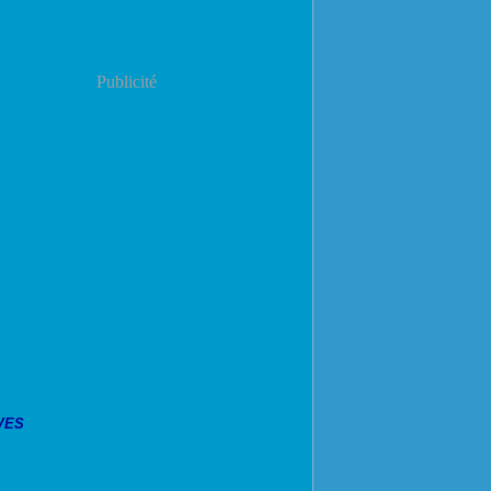
Publicité
VES
er
(7)
ier
mbre
(9)
(8)