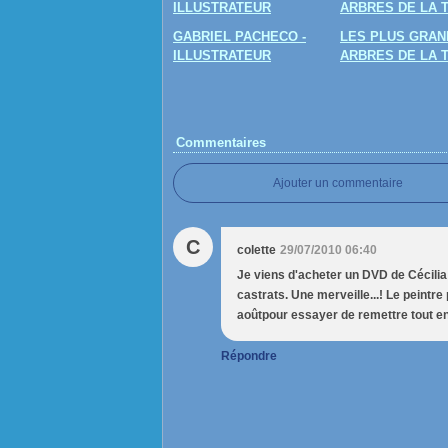
GABRIEL PACHECO -
LES PLUS GRAN
ILLUSTRATEUR
ARBRES DE LA 
Commentaires
Ajouter un commentaire
C
colette
29/07/2010 06:40
Je viens d'acheter un DVD de Cécilia B
castrats. Une merveille...! Le peintre
aoûtpour essayer de remettre tout en
Répondre