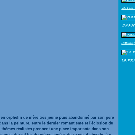
VALERIE 
VAN RUY
DOMINI
J.P. FUL
alien orphelin de mère très jeune puis abandonné par son père
dans la peinture, entre le dernier romantisme et l'éclosion du
es thèmes réalistes prennent une place importante dans son
sme et durant les dernières années de sa vie, il cherche à «