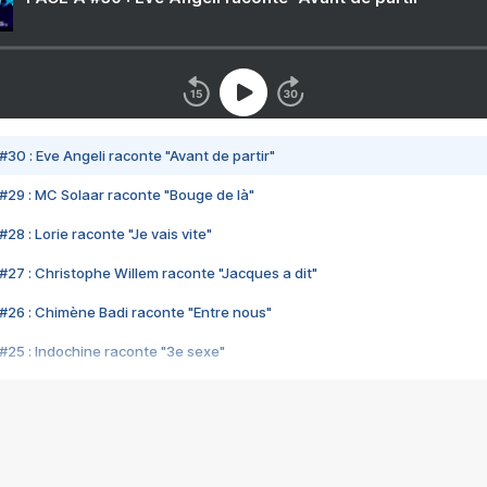
#30 : Eve Angeli raconte "Avant de partir"
#29 : MC Solaar raconte "Bouge de là"
28 : Lorie raconte "Je vais vite"
#27 : Christophe Willem raconte "Jacques a dit"
#26 : Chimène Badi raconte "Entre nous"
#25 : Indochine raconte "3e sexe"
#24 : Zaho raconte "C'est chelou"
#23 : Patrick Bruel raconte "Au café des délices"
#22 : Kyo raconte "Le chemin"