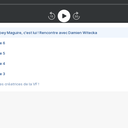
bey Maguire, c'est lui ! Rencontre avec Damien Witecka
e 6
e 5
e 4
e 3
s créatrices de la VF !
e 2
e 1
e Mektoub My Love arrive enfin ! Rencontre avec Shaïn Boumedine et Sal
i : après Toni en famille