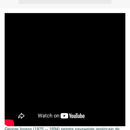
George Inness (1825 -- 1894) peintre paysagiste américain de