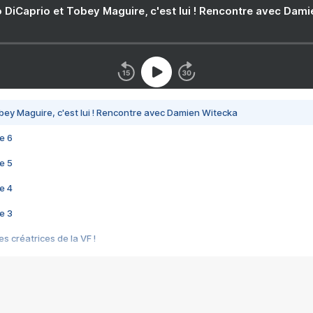
 DiCaprio et Tobey Maguire, c'est lui ! Rencontre avec Dam
bey Maguire, c'est lui ! Rencontre avec Damien Witecka
e 6
e 5
e 4
e 3
s créatrices de la VF !
e 2
e 1