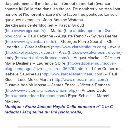
de pantomimes. Il me touche, m'émeut et me fait rêver car
comme lui j'ai la tête dans les étoiles. De nombreux artistes l'ont
honoré et l'honorent encore d'une façon très poétique. En voici
quelques exemples : Jean-Antoine Watteau --
darkdreams.centerblog.net -- Pascal Giroud
(
http://www.pgiroud.fr/
) -- Malika (
http://tableaupeinture.0ver-
blog.com
) -- Paul Cézanne -- Auguste Renoir -- Sylvain Barrier
(
http://www.sylvainbarrier.fr/
) -- Georges Pierre Seurat -- Ch.
Leandre -- Claralesfleurs (
http://www.claralesfleurs.com
) - Axelle
(
http://axellej.skyrock.com/
) -- Alva (
http://www.alva-peintre.com/
)
Lody (
http://art.gallery.ifrance.com/
) -- August Macke -- Cécile et
Marie Desliens -- Laurence Sibille (
http://editions-mutine.over-
blog.com/pages/Livres_illustres-369792.html
) -- Léon Comerre --
Isabelle Sauvineau (
http://www.isabellesauvineau.com
) -- Paul
Klee -- Luce Mexic Martin (
http://www.mexic-martin.com/
) --
Gustave Adolph Mossa -- James Ensor -- Victoria Frances
(
http://www.victoriafrances.es/main.php
) -- Antoine Dodé
(
http://antoinedode.blogspot.com/
) Egon Schiele -- Marcel
Marceau
Musique : Franz Joseph Haydn Cello concerto n° 1 in C
(adagio) Jacqueline du Pré (violoncelle)