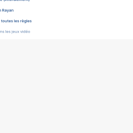
im Rayan
 toutes les règles
s les jeux vidéo
us choquant de Rockstar ? - Le scandale BULLY
e plus moche de Steam
du RÊVE tourne au CAUCHEMAR
pendant 8 heures
it… à tort
umiliés par un jeu vidéo
ire - Final Fantasy 8
ti un empire - Age of Empires
story DOFUS