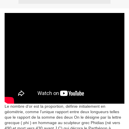
Le nombre d'or est la proportion, définie initialement en
géométrie, comme l'unique rapport entre deux longueurs telles
que le rapport de la somme des deux On le désigne par la lettre
grecque ( phi ) en hommage au sculpteur grec Phidias (né vers
490 et mort vers 430 avant J.C) qui décora le Parthénon à