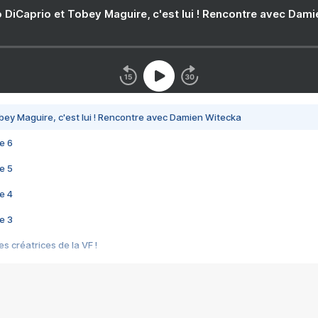
 DiCaprio et Tobey Maguire, c'est lui ! Rencontre avec Dam
bey Maguire, c'est lui ! Rencontre avec Damien Witecka
e 6
e 5
e 4
e 3
s créatrices de la VF !
e 2
e 1