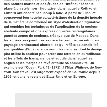
des natures mortes
et des études de
l'intérieur
céder la
place à
un style
non -
figurative
,
dans laquelle
Rothko
et
Clifford
ont encore beaucoup
à faire.
À partir de 1955
, et
conservent
leur touche
caractéristique de
la densité
inégale
de la matière,
a commencé
un style
d'abstraction
figurative
qui combine
les techniques de l'
application de la couleur
abstraite
compositions
expressionnistes
rectangulaires
grandes zones de couleurs
,
très typique
de Matisse.
Dans
les années
ses peintures
se caractérisent par
un retour
au
paysage
architectural
abstrait,
ce qui reflète
sa sensibilité
aux
qualités
d'éclairage
,
ce sont des oeuvres
dont le
design
plat
utilise
la couleur pour créer
une retraite
en surbrillance
et
les effets de transparence
et subtile
dans lequel les
angles
et les marges de
révéler toute
sa complexité.
Un
exemple est
l'Ocean Park
43 (
1971), à
l'
Mus
Whitney.
de New
York.
Son travail est
largement exposé
en Californie depuis
1958,
et dans le reste
des Etats-Unis
et en Europe.