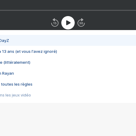
 DayZ
 a 13 ans (et vous l'avez ignoré)
e (littéralement)
im Rayan
 toutes les règles
s les jeux vidéo
us choquant de Rockstar ? - Le scandale BULLY
e plus moche de Steam
du RÊVE tourne au CAUCHEMAR