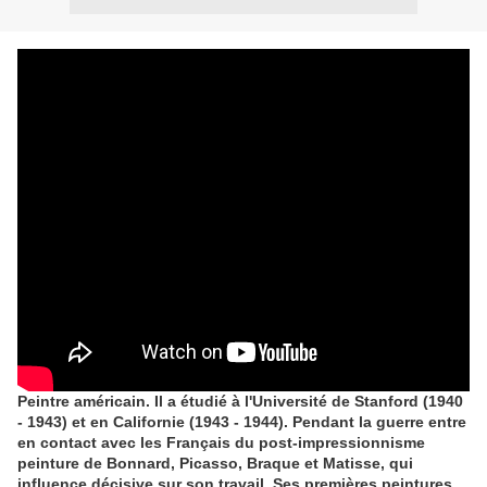
Peintre américain
.
Il a étudié à
l'Université de Stanford
(1940
- 1943)
et en Californie
(1943 -
1944).
Pendant la guerre
entre
en contact avec
les Français
du post-impressionnisme
peinture de
Bonnard, Picasso
, Braque et Matisse, qui
influence décisive sur
son travail.
Ses premières peintures
,