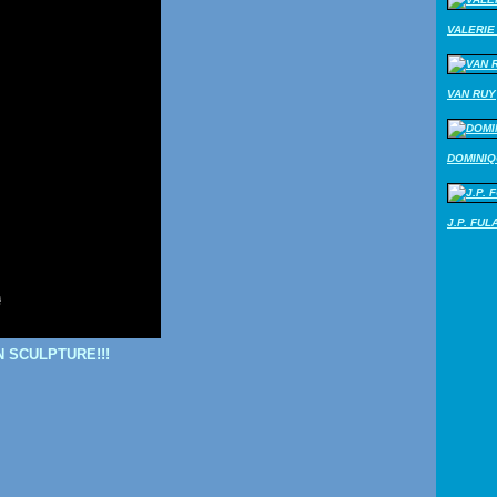
VALERIE 
VAN RUY
DOMINI
J.P. FUL
N SCULPTURE!!!