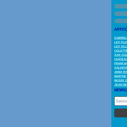
ARTIC
GABRIEL
LES PLU
LES VIL
COLETTE 
SAN JUA
CHATEAU
FRANÇAI
SALVATO
ANNA RA
MARTHE 
MUSEE 
JEAN DE
NEWSL