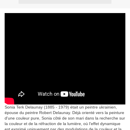
Sonia Terk
Delaunay
(1885 - 1979)
était un peintre
ukrainien,
épouse du
peintre Robert
Delaunay
.
Déjà
orienté
vers la peinture
d'une couleur
pure,
Sonia
côté de son mari
dans la recherche
sur
la couleur
et de la réfraction
de la lumière
, où
l'effet dynamique
est exprimé uniquement
par des modulations
de
la couleur et la