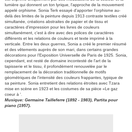
lumière qui
donnent un
ton lyrique
,
l'approche
de la
mouvement
appelé
orphisme
.
Sonia Terk
essayé d'apporter
l'orphisme
au-
delà des
limites de la peinture
depuis 1913
contraste
textiles
créé
simultanée
,
créations abstraites
de papier et de
tissu et
caractères
d'impression
pour les livres
de couleurs
simultanément
,
c'est à dire avec
des polices de caractères
différents
et les relations
de couleurs et
texte imprimé
à la
verticale
.
Entre les deux guerres
,
Sonia
a créé le
premier résumé
et des vêtements
auprès de son mari
, dans certains
grandes
décorations
pour
l'Exposition
Universelle de Paris
de 1925
.
Sonia
,
cependant, est resté
de domaine
incontesté de
l'art de
la
tapisserie
et le tissu
, il
profondément renouvelée
par le
remplacement de
la décoration traditionnelle
de motifs
géométriques de
l'intensité des couleurs
frappantes
,
typique de
sa peinture
.
Sonia
entretient des relations
étroites avec
Tzara
mise en scène
en 1923
et les costumes de
sa pièce
«
Le
gaz
coeur
à '
.
Musique
:
Germaine
Tailleferre
(1892 - 1983)
,
Partita
pour
piano
(1957)
.