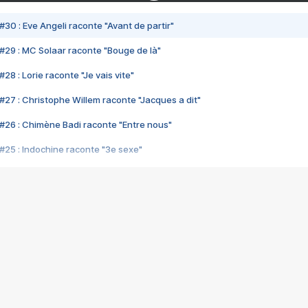
#30 : Eve Angeli raconte "Avant de partir"
#29 : MC Solaar raconte "Bouge de là"
28 : Lorie raconte "Je vais vite"
#27 : Christophe Willem raconte "Jacques a dit"
#26 : Chimène Badi raconte "Entre nous"
#25 : Indochine raconte "3e sexe"
#24 : Zaho raconte "C'est chelou"
#23 : Patrick Bruel raconte "Au café des délices"
#22 : Kyo raconte "Le chemin"
#21 : Nolwenn Leroy raconte "Cassé"
#20 : Patrick Hernandez raconte "Born to be alive"
#19 : Lorie raconte "Près de moi"