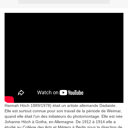
Hannah Höch 1889/1978) était un artiste allemande Dadaiste.
Elle est surtout connue pour son travail de la période de Weimar,
quand elle était l'un des initiateurs du photomontage.
Elle est née
Johanne Höch à Gotha, en Allemagne.
De 1912 à 1914 elle a
étudié au Collège des Arts et Métiers à Berlin sous la direction de