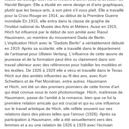
Harold Bergen.
Elle a étudié en verre design et d'arts graphiques,
plutôt que les beaux-arts, à son père s'il vous plaît.
Elle a travaillé
pour la Croix-Rouge en 1914, au début de la Première Guerre
mondiale
En 1915, elle entra dans la classe de graphe de
l'Institut national du Musée des Arts et Métiers.
Aussi en 1915,
Höch fut influencé par le début de son amitié avec Raoul
Hausmann, un membre du mouvement Dada de Berlin.
L'implication Höch avec le "Dadists Berlin" a véritablement débuté
en 1919.
Après sa scolarité, elle a travaillé dans le département
de l'artisanat pour Ullstein Verlang.
L'influence de cette œuvre de
jeunesse et de la formation peut être vu clairement dans son
travail ultérieur avec des références pour habiller les modèles et
les textiles.
De 1926 à 1929 elle a vécu et travaillé dans le Texas.
Höch eut des amitiés influentes au fil des ans, avec Kurt
Schwitters et de Piet Mondrian, entre autres.
Hausmann
et Höch, ont été un des premiers pionniers de cette forme d'art
qui était connue sous le nom photomontage.
Höch, maîtresse de
Hausmann, passe de l'amitié à la romance,
b
ien que ce fut la
première relation amicale qui est crucial et qui eu une influence
sur le travail artistique de Höch, elle reflète souvent sur ses
relations dans des pièces telles que l'amour (1926).
Après sa
participation à Hausmann, elle a été sexuellement vers des
femmes et a eu une relation de 1926 à 1929 avec l'écrivain