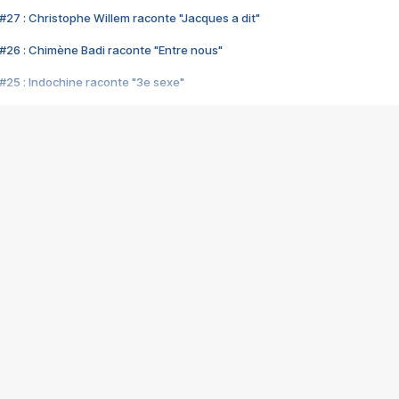
#27 : Christophe Willem raconte "Jacques a dit"
#26 : Chimène Badi raconte "Entre nous"
#25 : Indochine raconte "3e sexe"
#24 : Zaho raconte "C'est chelou"
#23 : Patrick Bruel raconte "Au café des délices"
#22 : Kyo raconte "Le chemin"
#21 : Nolwenn Leroy raconte "Cassé"
#20 : Patrick Hernandez raconte "Born to be alive"
#19 : Lorie raconte "Près de moi"
#18 : Michael Jones raconte "A nos actes manqués" (avec Jean-Jacque
#17 : Khaled raconte "Aïcha"
#16 : Corneille raconte "Parce qu'on vient de loin"