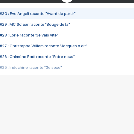
#30 : Eve Angeli raconte "Avant de partir"
#29 : MC Solaar raconte "Bouge de là"
28 : Lorie raconte "Je vais vite"
#27 : Christophe Willem raconte "Jacques a dit"
#26 : Chimène Badi raconte "Entre nous"
#25 : Indochine raconte "3e sexe"
#24 : Zaho raconte "C'est chelou"
#23 : Patrick Bruel raconte "Au café des délices"
#22 : Kyo raconte "Le chemin"
#21 : Nolwenn Leroy raconte "Cassé"
#20 : Patrick Hernandez raconte "Born to be alive"
#19 : Lorie raconte "Près de moi"