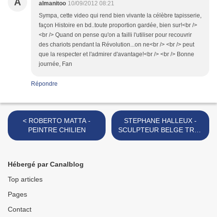
A
almanitoo
10/09/2012 08:21
Sympa, cette video qui rend bien vivante la célèbre tapisserie,
façon Histoire en bd..toute proportion gardée, bien sur!<br />
<br /> Quand on pense qu'on a failli l'utiliser pour recouvrir
des chariots pendant la Révolution...on ne<br /> <br /> peut
que la respecter et l'admirer d'avantage!<br /> <br /> Bonne
journée, Fan
Répondre
< ROBERTO MATTA -
STEPHANE HALLEUX -
PEINTRE CHILIEN
SCULPTEUR BELGE TRES
CREATIF!!! >
Hébergé par Canalblog
Top articles
Pages
Contact