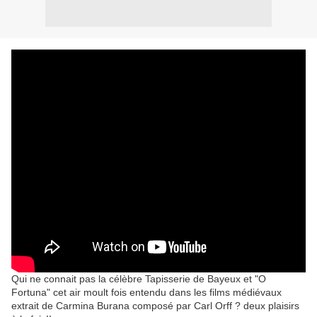
Qui ne connait pas la célèbre Tapisserie de Bayeux et "O
Fortuna" cet air moult fois entendu dans les films médiévaux
extrait de Carmina Burana composé par Carl Orff ? deux plaisirs