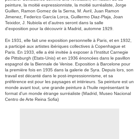
peinture
, la moitié
expressionniste
, la moitié
surréaliste
,
Jorge
Guillen
,
Ramon
Gomez
de la Serna,
M.
Avril,
Juan
Ramon
Jimenez,
Federico García
Lorca
,
Guillermo
Diaz-
Plaja,
Joan
Teixidor
, J.
Nubiola
et d'autres seront dans
la salle
d'exposition
pour la découvrir à Madrid,
automne
1929.
En 1931, elle
fait une
exposition personnelle
à Paris
,
et en 1932,
a participé aux
artistes
ibériques
collectives
à Copenhague
et
Paris
.
En 1933, elle
a été
invitée à exposer
à l'Institut
Carnegie
de Pittsburgh
(Etats-Unis
) et
en 1936
énoncées dans
le pavillon
espagnol de
la Biennale de Venise
.
Exposition à
Barcelone pour
la
première fois en 1935
dans la galerie de
Syra
.
Depuis lors,
son
travail
est décanté dans
le
post-impressionnisme
,
et sa
préférence
est pour les
paysages et
intérieurs
.
Sa peinture est
un
monde
avant tout
, une grande
peinture à l'huile
représentant
le
format
d'un
monde étrange
surréaliste
(Madrid
,
Museo
Nacional
Centro de
Arte
Reina
Sofia)