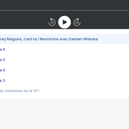
bey Maguire, c'est lui ! Rencontre avec Damien Witecka
e 6
e 5
e 4
e 3
s créatrices de la VF !
e 2
e 1
e Mektoub My Love arrive enfin ! Rencontre avec Shaïn Boumedine et Sal