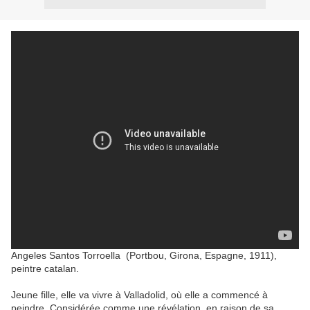
Angeles Santos Torroella
(
Portbou
,
Girona
, Espagne
,
1911)
,
peintre catalan
.
Jeune fille, elle
va vivre
à Valladolid
, où elle
a commencé à
peindre
.
Considérée comme
une révélation
, en
raison de
sa