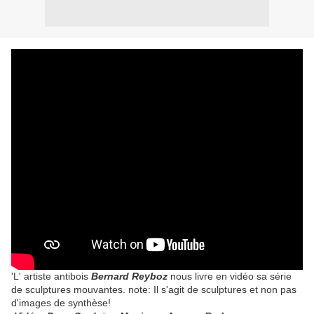
'L' artiste antibois
Bernard Reyboz
nous livre en vidéo sa série
de sculptures mouvantes. note: Il s'agit de sculptures et non pas
d'images de synthèse!