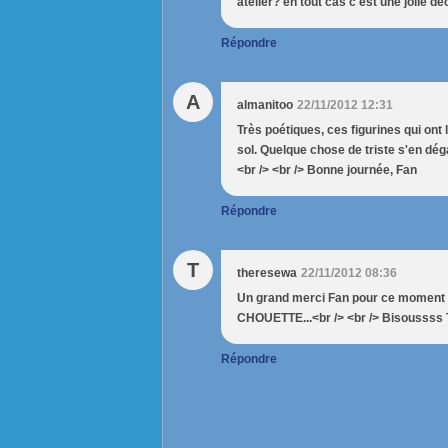
atelier? en tout cas c'est une jolie d
Répondre
A
almanitoo
22/11/2012 12:31
Très poétiques, ces figurines qui ont l
sol. Quelque chose de triste s'en dé
<br /> <br /> Bonne journée, Fan
Répondre
T
theresewa
22/11/2012 08:36
Un grand merci Fan pour ce moment tr
CHOUETTE...<br /> <br /> Bisoussss
Répondre