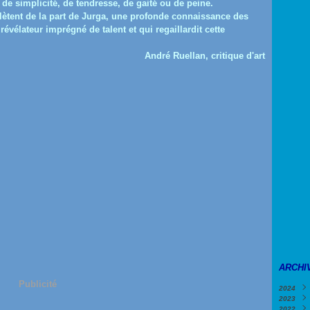
de simplicité, de tendresse, de gaité ou de peine.
eflètent de la part de Jurga, une profonde connaissance des
révélateur imprégné de talent et qui regaillardit cette
André Ruellan, critique d'art
ARCHI
Publicité
2024
2023
Févri
2022
Janv
Déce