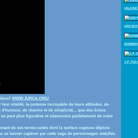
VALERIE 
VAN RUY
DOMINI
J.P. FUL
ition!!
WWW.JURGA.ORG/
eur vitalité, la justesse incroyable de leurs attitudes, de
n d'humour, de charme et de simplicité... que des échos
 ne peut plus figurative et néanmoins parfaitement de notre
nt de ses terres-cuites dont la surface rugeuse déploie
 se laisser captiver par cette saga de personnages statufiés