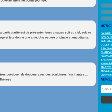
écouverte .merci et bonne journée.
ARTIC
a particularité est de présenter leurs visages soit au ciel, soit au
GABRIEL
gage et leur donne une âme. Une oeuvre originale et envoûtante.
LES PLU
LES VIL
COLETTE 
SAN JUA
CHATEAU
FRANÇAI
SALVATO
ANNA RA
MARTHE 
MUSEE 
és poétique , de douceur avec des sculptures fascinantes ....
JEAN DE
NEWSL
 Thérèse