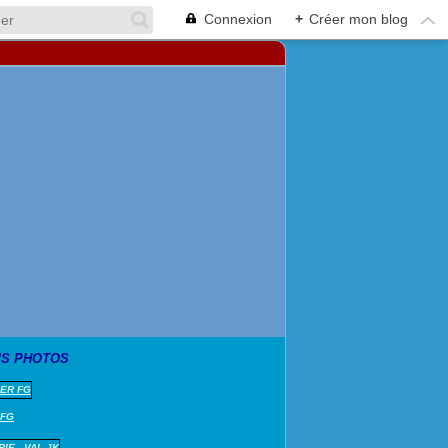
Connexion
+
Créer mon blog
S PHOTOS
 FG