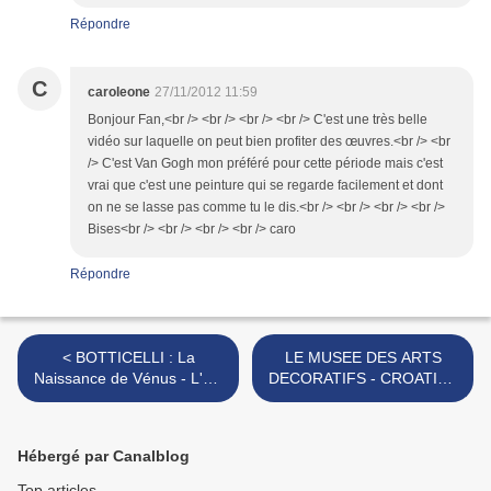
Répondre
C
caroleone
27/11/2012 11:59
Bonjour Fan,<br /> <br /> <br /> <br /> C'est une très belle
vidéo sur laquelle on peut bien profiter des œuvres.<br /> <br
/> C'est Van Gogh mon préféré pour cette période mais c'est
vrai que c'est une peinture qui se regarde facilement et dont
on ne se lasse pas comme tu le dis.<br /> <br /> <br /> <br />
Bises<br /> <br /> <br /> <br /> caro
Répondre
< BOTTICELLI : La
LE MUSEE DES ARTS
Naissance de Vénus - L'Art
DECORATIFS - CROATIE -
en Question!!!
A ZAGREB >
Hébergé par Canalblog
Top articles