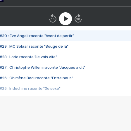
#30 : Eve Angeli raconte "Avant de partir"
#29 : MC Solaar raconte "Bouge de là"
28 : Lorie raconte "Je vais vite"
#27 : Christophe Willem raconte "Jacques a dit"
#26 : Chimène Badi raconte "Entre nous"
#25 : Indochine raconte "3e sexe"
#24 : Zaho raconte "C'est chelou"
#23 : Patrick Bruel raconte "Au café des délices"
#22 : Kyo raconte "Le chemin"
#21 : Nolwenn Leroy raconte "Cassé"