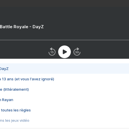
 Battle Royale - DayZ
 DayZ
 a 13 ans (et vous l'avez ignoré)
e (littéralement)
im Rayan
 toutes les règles
s les jeux vidéo