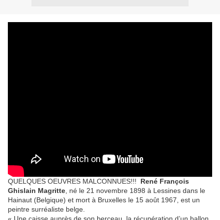
QUELQUES OEUVRES MALCONNUES!!!
René François
Ghislain Magritte
, né le 21 novembre 1898 à Lessines dans le
Hainaut (Belgique) et mort à Bruxelles le 15 août 1967, est un
peintre surréaliste belge.
« Une caisse auprès de son berceau, la récupération d’un ballon