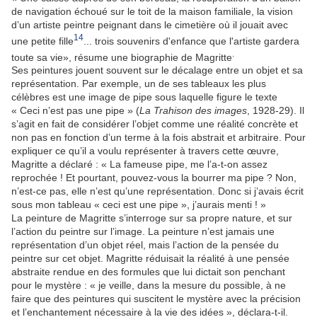
de navigation échoué sur le toit de la maison familiale, la vision
d’un artiste peintre peignant dans le cimetière où il jouait avec
14
une petite fille
... trois souvenirs d'enfance que l'artiste gardera
.
toute sa vie», résume une biographie de Magritte
Ses peintures jouent souvent sur le décalage entre un objet et sa
représentation. Par exemple, un de ses tableaux les plus
célèbres est une image de pipe sous laquelle figure le texte
« Ceci n’est pas une pipe » (
La Trahison des images
, 1928-29). Il
s’agit en fait de considérer l’objet comme une réalité concrète et
non pas en fonction d’un terme à la fois abstrait et arbitraire. Pour
expliquer ce qu’il a voulu représenter à travers cette œuvre,
Magritte a déclaré : « La fameuse pipe, me l’a-t-on assez
reprochée ! Et pourtant, pouvez-vous la bourrer ma pipe ? Non,
n’est-ce pas, elle n’est qu’une représentation. Donc si j’avais écrit
sous mon tableau « ceci est une pipe », j’aurais menti ! »
La peinture de Magritte s’interroge sur sa propre nature, et sur
l’action du peintre sur l’image. La peinture n’est jamais une
représentation d’un objet réel, mais l’action de la pensée du
peintre sur cet objet. Magritte réduisait la réalité à une pensée
abstraite rendue en des formules que lui dictait son penchant
pour le mystère : « je veille, dans la mesure du possible, à ne
faire que des peintures qui suscitent le mystère avec la précision
et l’enchantement nécessaire à la vie des idées », déclara-t-il.