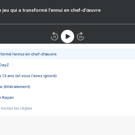
e jeu qui a transformé l’ennui en chef-d’œuvre
nsformé l’ennui en chef-d’œuvre
 DayZ
 a 13 ans (et vous l'avez ignoré)
e (littéralement)
im Rayan
 toutes les règles
s les jeux vidéo
us choquant de Rockstar ? - Le scandale BULLY