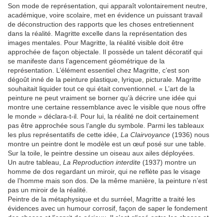
Son mode de représentation, qui apparaît volontairement neutre,
académique, voire scolaire, met en évidence un puissant travail
de déconstruction des rapports que les choses entretiennent
dans la réalité. Magritte excelle dans la représentation des
images mentales. Pour Magritte, la réalité visible doit être
approchée de façon objectale. Il possède un talent décoratif qui
se manifeste dans l’agencement géométrique de la
représentation. L’élément essentiel chez Magritte, c’est son
dégoût inné de la peinture plastique, lyrique, picturale. Magritte
souhaitait liquider tout ce qui était conventionnel. « L’art de la
peinture ne peut vraiment se borner qu’à décrire une idée qui
montre une certaine ressemblance avec le visible que nous offre
le monde » déclara-t-il. Pour lui, la réalité ne doit certainement
pas être approchée sous l’angle du symbole. Parmi les tableaux
les plus représentatifs de cette idée,
La Clairvoyance
(1936) nous
montre un peintre dont le modèle est un œuf posé sur une table.
Sur la toile, le peintre dessine un oiseau aux ailes déployées.
Un autre tableau,
La Reproduction interdite
(1937) montre un
homme de dos regardant un miroir, qui ne reflète pas le visage
de l’homme mais son dos. De la même manière, la peinture n’est
pas un miroir de la réalité.
Peintre de la métaphysique et du surréel, Magritte a traité les
évidences avec un humour corrosif, façon de saper le fondement