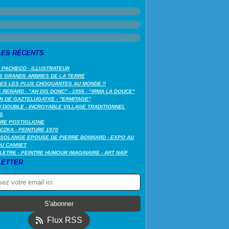
LES RÉCENTS
 PACHECO - ILLUSTRATEUR
S GRANDS ARBRES DE LA TERRE
LES LES PLUS CHOQUANTES AU MONDE !!
RENARD - "AH DIS DONC" - 1956 - "IRMA LA DOUCE"
N DE GAZTELUGATXE - "ERMITAGE"
 DOUBLE - INCROYABLE VILLAGE TRADITIONNEL
S
RE POSTIGLIONE
CZKA - PEINTURE 1970
SOLANGE EPOUSE DE PIERRE BONNARD - EXPO AU
DU CANNET
LETRE - PEINTRE HUMOUR IMAGINAIRE - ART NAÏF
ETTER
Flux RSS