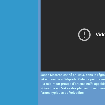
Janos Mesaros est né en 1943, dans la régio
vit et travaille à Belgrade!
Célèbre peintre mon
il a rejoint un groupe d'artistes naïfs appelé
Voïvodine et c'est vastes plaines.
Il est bie
fermes typiques de Voïvodine.