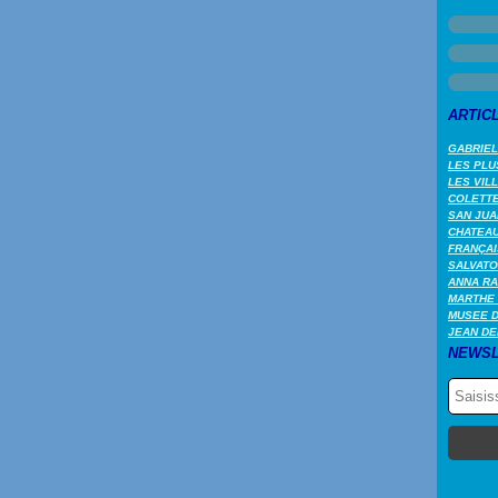
ARTIC
GABRIEL
LES PLU
LES VIL
COLETTE 
SAN JUA
CHATEAU
FRANÇAI
SALVATO
ANNA RA
MARTHE 
MUSEE 
JEAN DE
NEWSL