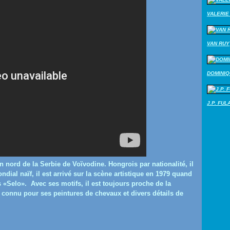
VALERIE 
VAN RUY
DOMINI
J.P. FUL
n nord de la Serbie de Voïvodine.
Hongrois par nationalité, il
dial naïf, il est arrivé sur la scène artistique en 1979 quand
s «Selo».
Avec ses motifs, il est toujours proche de la
n connu pour ses peintures de chevaux et divers détails de