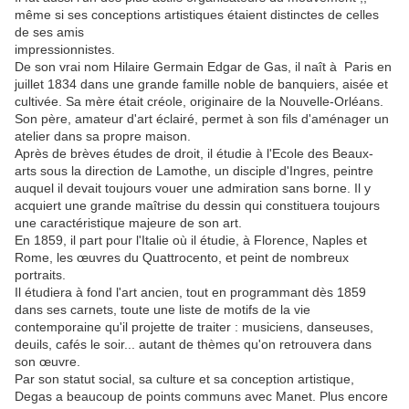
même si ses conceptions artistiques étaient distinctes de celles
de ses amis
impressionnistes.
De son vrai nom Hilaire Germain Edgar de Gas, il naît à Paris en
juillet 1834 dans une grande famille noble de banquiers, aisée et
cultivée. Sa mère était créole, originaire de la Nouvelle-Orléans.
Son père, amateur d'art éclairé, permet à son fils d'aménager un
atelier dans sa propre maison.
Après de brèves études de droit, il étudie à l'Ecole des Beaux-
arts sous la direction de Lamothe, un disciple d'Ingres, peintre
auquel il devait toujours vouer une admiration sans borne. Il y
acquiert une grande maîtrise du dessin qui constituera toujours
une caractéristique majeure de son art.
En 1859, il part pour l'Italie où il étudie, à Florence, Naples et
Rome, les œuvres du Quattrocento, et peint de nombreux
portraits.
Il étudiera à fond l'art ancien, tout en programmant dès 1859
dans ses carnets, toute une liste de motifs de la vie
contemporaine qu'il projette de traiter : musiciens, danseuses,
deuils, cafés le soir... autant de thèmes qu'on retrouvera dans
son œuvre.
Par son statut social, sa culture et sa conception artistique,
Degas a beaucoup de points communs avec Manet. Plus encore