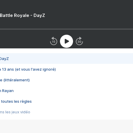
 Battle Royale - DayZ
 DayZ
 a 13 ans (et vous l'avez ignoré)
e (littéralement)
im Rayan
 toutes les règles
s les jeux vidéo
us choquant de Rockstar ? - Le scandale BULLY