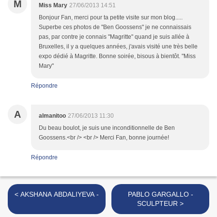
M
Miss Mary
27/06/2013 14:51
Bonjour Fan, merci pour ta petite visite sur mon blog.....
Superbe ces photos de "Ben Goossens" je ne connaissais
pas, par contre je connais "Magritte" quand je suis allée à
Bruxelles, il y a quelques années, j'avais visité une très belle
expo dédié à Magritte. Bonne soirée, bisous à bientôt. "Miss
Mary"
Répondre
A
almanitoo
27/06/2013 11:30
Du beau boulot, je suis une inconditionnelle de Ben
Goossens.<br /> <br /> Merci Fan, bonne journée!
Répondre
< AKSHANA ABDALIYEVA -
PABLO GARGALLO -
SCULPTEUR >