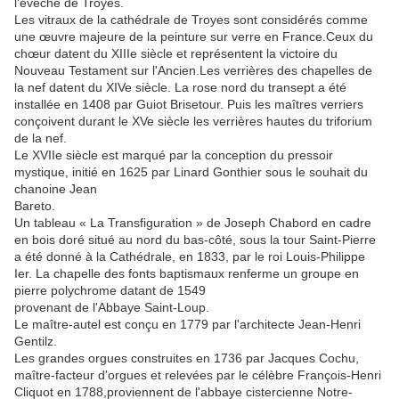
l'évêché de Troyes.
Les vitraux de la cathédrale de Troyes sont considérés comme
une œuvre majeure de la peinture sur verre en France.Ceux du
chœur datent du XIIIe siècle et représentent la victoire du
Nouveau Testament sur l'Ancien.Les verrières des chapelles de
la nef datent du XIVe siècle. La rose nord du transept a été
installée en 1408 par Guiot Brisetour. Puis les maîtres verriers
conçoivent durant le XVe siècle les verrières hautes du triforium
de la nef.
Le XVIIe siècle est marqué par la conception du pressoir
mystique, initié en 1625 par Linard Gonthier sous le souhait du
chanoine Jean
Bareto.
Un tableau « La Transfiguration » de Joseph Chabord en cadre
en bois doré situé au nord du bas-côté, sous la tour Saint-Pierre
a été donné à la Cathédrale, en 1833, par le roi Louis-Philippe
Ier. La chapelle des fonts baptismaux renferme un groupe en
pierre polychrome datant de 1549
provenant de l'Abbaye Saint-Loup.
Le maître-autel est conçu en 1779 par l'architecte Jean-Henri
Gentilz.
Les grandes orgues construites en 1736 par Jacques Cochu,
maître-facteur d'orgues et relevées par le célèbre François-Henri
Cliquot en 1788,proviennent de l'abbaye cistercienne Notre-