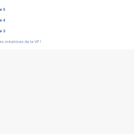
e 5
e 4
e 3
s créatrices de la VF !
e 2
e 1
e Mektoub My Love arrive enfin ! Rencontre avec Shaïn Boumedine et Sal
i : après Toni en famille
elle réalise le bouleversant Dites lui que je l'aime
ais ! Rencontre autour de Vie privée de Rebecca Zlotowski
 de Marguerite, Grave... Rencontre avec Ella Rumpf
 Les Rêveurs, un film intime sur la santé mentale