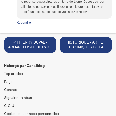
je repense aux sculptures en terre de Lionel Ducos , vu leur
taille je ne penses pas qu'il les cuise... je crois que tu avais
publié un billet sur le sujet je vais allez le relire!
Répondre
< THIERRY DUVAL -
HISTORIQUE - ART ET
AQUARELLISTE DE PARIS
TECHNIQUES DE LA
ET D'AILLEURS!!
CERAMIQUE!! >
Hébergé par Canalblog
Top articles
Pages
Contact
Signaler un abus
C.G.U.
Cookies et données personnelles