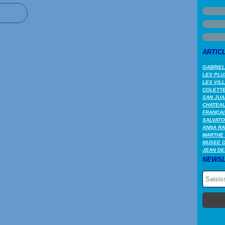
ARTIC
GABRIEL
LES PLU
LES VIL
COLETTE 
SAN JUA
CHATEAU
FRANÇAI
SALVATO
ANNA RA
MARTHE 
MUSEE 
JEAN DE
NEWSL