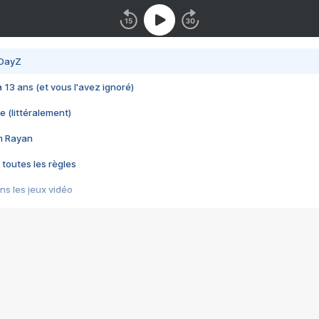
 DayZ
 a 13 ans (et vous l'avez ignoré)
e (littéralement)
im Rayan
 toutes les règles
s les jeux vidéo
us choquant de Rockstar ? - Le scandale BULLY
e plus moche de Steam
du RÊVE tourne au CAUCHEMAR
pendant 8 heures
it… à tort