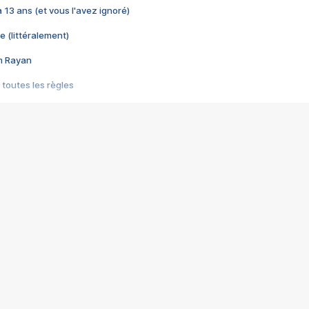
 a 13 ans (et vous l'avez ignoré)
e (littéralement)
im Rayan
 toutes les règles
s les jeux vidéo
us choquant de Rockstar ? - Le scandale BULLY
e plus moche de Steam
du RÊVE tourne au CAUCHEMAR
pendant 8 heures
it… à tort
umiliés par un jeu vidéo
ire - Final Fantasy 8
ti un empire - Age of Empires