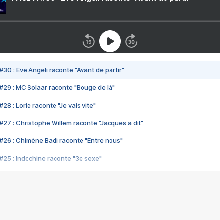
#30 : Eve Angeli raconte "Avant de partir"
#29 : MC Solaar raconte "Bouge de là"
28 : Lorie raconte "Je vais vite"
#27 : Christophe Willem raconte "Jacques a dit"
#26 : Chimène Badi raconte "Entre nous"
#25 : Indochine raconte "3e sexe"
#24 : Zaho raconte "C'est chelou"
#23 : Patrick Bruel raconte "Au café des délices"
#22 : Kyo raconte "Le chemin"