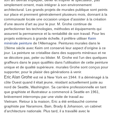
son art devrait impliquer, défier et inspirer le spectateur; pas
simplement ornent, mais intégrer à son environnement
architectural. Les grands projets de murales publique sont peints
sur place et prennent généralement plusieurs mois, donnant à la
communauté locale une occasion unique d'assister à la création
d'une œuvre d'art au jour le jour. M. Grohe continue de
perfectionner les technologies, méthodes et équipements qui
assurent la permanence et la rentabilité de son travail. Pour les
projets extérieurs à grande échelle, il préfère utiliser
Keim
minérale peinture
de l'Allemagne. Peintures murales dans le
19ème siècle avec Keim ont conservé leur aspect d'origine à ce
jour. La peinture se cristallise dans des supports minéraux et ne
se décolore pas, peler ou blister. M. Grohe est l'un des quelques
graffeurs dans le pays qualifiés dans l'utilisation de cette peinture
unique et de qualité supérieure. murales Grohe sont conçus pour
supporter, pour le plaisir des générations à venir.
Eric Alan Grohe
est né à New York en 1944. Il a déménagé à la
côte Ouest quand il était jeune, résidant actuellement juste au
nord de Seattle, Washington. Sa carrière professionnelle en tant
que graphiste et illustrateur a commencé à Seattle en 1961,
brièvement interrompu par une visite de travail au
Vietnam. Retour à la maison, Eric a été embauché comme
graphiste par Naramore, Bain, Brady & Johanson, un cabinet
d'architecture nationale. Plus tard, il a travaillé avec le