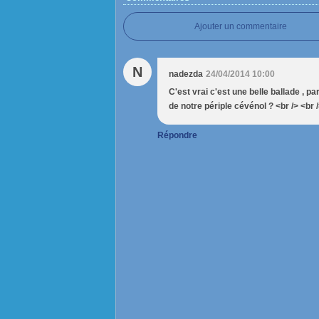
Ajouter un commentaire
N
nadezda
24/04/2014 10:00
C'est vrai c'est une belle ballade , pa
de notre périple cévénol ? <br /> <br /
Répondre