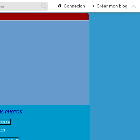
Connexion
+
Créer mon blog
MS PHOTOS
 FG