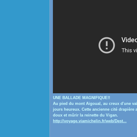
UNE BALLADE MAGNIFIQUE!!
Au pied du mont Aigoual, au creux d'une val
jours heureux. Cette ancienne cité drapière 
doux et mûrir la reinette du Vigan.
http://voyage.viamichelin.fr/web/Dest...