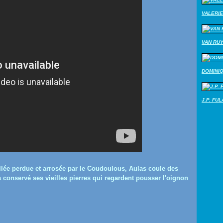
VALERIE
VAN RU
DOMINI
J.P. FU
lée perdue et arrosée par le Coudoulous, Aulas coule des
a conservé ses vieilles pierres qui regardent pousser l'oignon