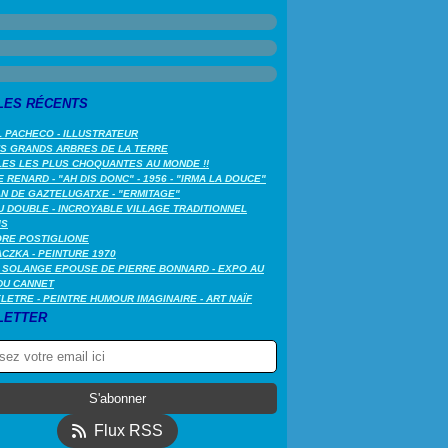
LES RÉCENTS
 PACHECO - ILLUSTRATEUR
US GRANDS ARBRES DE LA TERRE
LES LES PLUS CHOQUANTES AU MONDE !!
 RENARD - "AH DIS DONC" - 1956 - "IRMA LA DOUCE"
N DE GAZTELUGATXE - "ERMITAGE"
 DOUBLE - INCROYABLE VILLAGE TRADITIONNEL
IS
ORE POSTIGLIONE
CZKA - PEINTURE 1970
 SOLANGE EPOUSE DE PIERRE BONNARD - EXPO AU
DU CANNET
LETRE - PEINTRE HUMOUR IMAGINAIRE - ART NAÏF
LETTER
Flux RSS