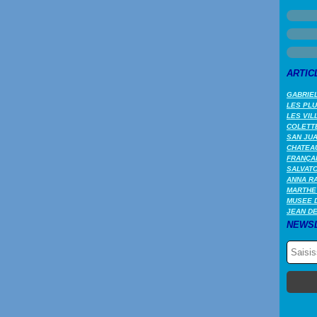
ARTIC
GABRIEL
LES PL
LES VIL
COLETTE
SAN JUA
CHATEAU
FRANÇA
SALVAT
ANNA RA
MARTHE
MUSEE 
JEAN DE
NEWS