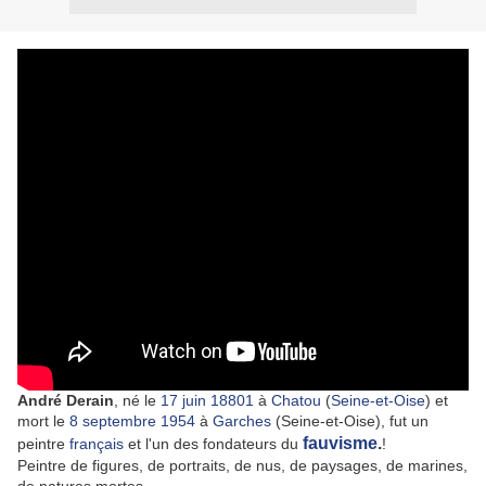
André Derain
, né le
17
juin
1880
1
à
Chatou
(
Seine-et-Oise
) et
mort le
8
septembre
1954
à
Garches
(Seine-et-Oise), fut un
fauvisme
.
peintre
français
et l'un des fondateurs du
!
Peintre de figures, de portraits, de nus, de paysages, de marines,