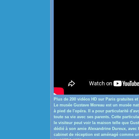
Plus de 200 vidéos HD sur Paris gratuites et
Le musée Gustave Moreau est un musée natio
à pied de l'opéra. Il a pour particularité d
toute sa vie avec ses parents. Cette particul
le visiteur peut voir la maison telle que Gu
dédié à son amie Alexandrine Dureux, avec l
cabinet de réception est aménagé comme un li